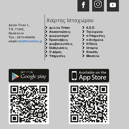
Χάρτης Ιστοχώρου
Αγίου Τίτου 1,
Δελτία Τύπου
Κ.Ε.Π.
Τ.Κ. 71202,
Ανακοινώσεις
Τηλέφωνα
Ηράκλειο
Διαγωνισμοί
e-Υπηρεσίες
Τηλ.: 2813-409000
Προσλήψεις
e-Αιτήματα
email:
info@heraklion.gr
Διαβουλεύσεις
Η Πόλη
Εκδηλώσεις
Ιστορία
Ο Δήμος
Κνωσός
Υπηρεσίες
Μουσεία