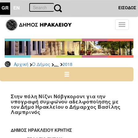
GR
EN
ΕΙΣΟΔΟΣ
Ο
Toggle
ΔΗΜΟΣ
navigati
Δελτία
Τύπου
Αρχείο
...
Αρχική
Ο Δήμος
2018
2026
2025
2024
2023
Στην πόλη Νίζνι Νόβγκοροντ για την
υπογραφή συμφώνου αδελφοποίησης με
2022
τον Δήμο Ηρακλείου ο Δήμαρχος Βασίλης
2021
Λαμπρινός
2020
2019
ΔΗΜΟΣ ΗΡΑΚΛΕΙΟΥ ΚΡΗΤΗΣ