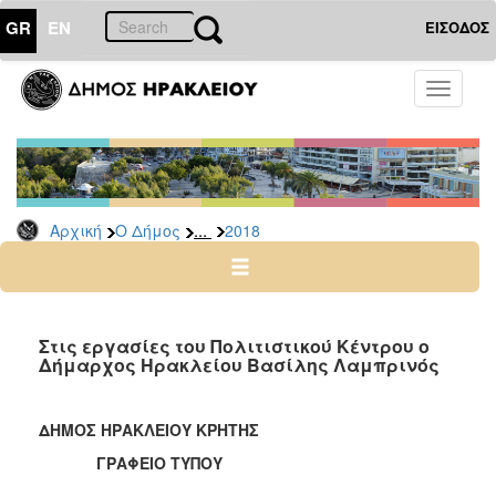
GR
EN
ΕΙΣΟΔΟΣ
Ο
Toggle
ΔΗΜΟΣ
navigati
Δελτία
Τύπου
Αρχείο
...
Αρχική
Ο Δήμος
2018
2026
2025
2024
2023
Στις εργασίες του Πολιτιστικού Κέντρου ο
Δήμαρχος Ηρακλείου Βασίλης Λαμπρινός
2022
2021
ΔΗΜΟΣ ΗΡΑΚΛΕΙΟΥ ΚΡΗΤΗΣ
2020
ΓΡΑΦΕΙΟ ΤΥΠΟΥ
2019