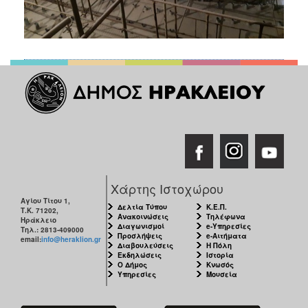
Χάρτης Ιστοχώρου
Αγίου Τίτου 1,
Δελτία Τύπου
Κ.Ε.Π.
Τ.Κ. 71202,
Ανακοινώσεις
Τηλέφωνα
Ηράκλειο
Διαγωνισμοί
e-Υπηρεσίες
Τηλ.: 2813-409000
Προσλήψεις
e-Αιτήματα
email:
info@heraklion.gr
Διαβουλεύσεις
Η Πόλη
Εκδηλώσεις
Ιστορία
Ο Δήμος
Κνωσός
Υπηρεσίες
Μουσεία