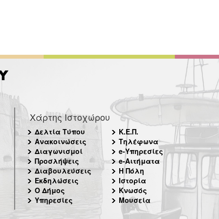
Χάρτης Ιστοχώρου
Δελτία Τύπου
Κ.Ε.Π.
Ανακοινώσεις
Τηλέφωνα
Διαγωνισμοί
e-Υπηρεσίες
Προσλήψεις
e-Αιτήματα
Διαβουλεύσεις
Η Πόλη
Εκδηλώσεις
Ιστορία
Ο Δήμος
Κνωσός
Υπηρεσίες
Μουσεία