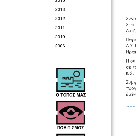
2015
2013
Συνά
2012
Σεπτ
2011
Λότζ
2010
Παρε
Δ.Σ.
2006
Ηρακ
Η συ
σε τ
κ.ά.
Συμφ
προγ
διάθ
Ο ΤΟΠΟΣ ΜΑΣ
ΠΟΛΙΤΙΣΜΟΣ