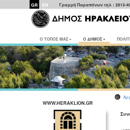
GR
EN
Γραμμή Παραπόνων τηλ : 2813-4
Ο ΤΟΠΟΣ ΜΑΣ
Ο ΔΗΜΟΣ
ΠΟΛΙΤ
Αρχ
WWW.HERAKLION.GR
Συν