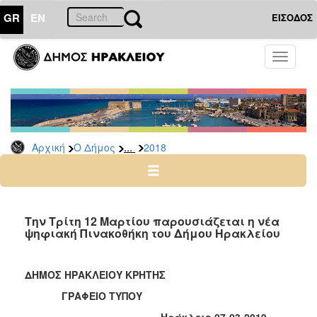
GR
EN
ΕΙΣΟΔΟΣ
Ο
Toggle
ΔΗΜΟΣ
navigati
Δελτία
Τύπου
Αρχείο
...
Αρχική
Ο Δήμος
2018
2026
2025
2024
2023
Την Τρίτη 12 Μαρτίου παρουσιάζεται η νέα
ψηφιακή Πινακοθήκη του Δήμου Ηρακλείου
2022
2021
ΔΗΜΟΣ ΗΡΑΚΛΕΙΟΥ ΚΡΗΤΗΣ
2020
ΓΡΑΦΕΙΟ ΤΥΠΟΥ
2019
Ηράκλειο 07-03-2019