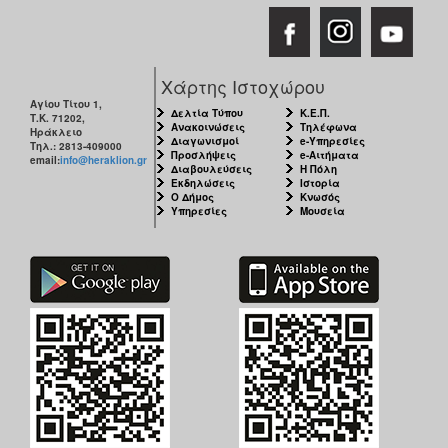
Χάρτης Ιστοχώρου
Αγίου Τίτου 1,
Δελτία Τύπου
Κ.Ε.Π.
Τ.Κ. 71202,
Ανακοινώσεις
Τηλέφωνα
Ηράκλειο
Διαγωνισμοί
e-Υπηρεσίες
Τηλ.: 2813-409000
Προσλήψεις
e-Αιτήματα
email:
info@heraklion.gr
Διαβουλεύσεις
Η Πόλη
Εκδηλώσεις
Ιστορία
Ο Δήμος
Κνωσός
Υπηρεσίες
Μουσεία