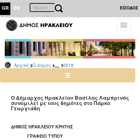
GR
EN
ΕΙΣΟΔΟΣ
Ο
Toggle
ΔΗΜΟΣ
navigati
Δελτία
Τύπου
Αρχείο
...
Αρχική
Ο Δήμος
2018
2026
2025
2024
2023
O Δήμαρχος Ηρακλείου Βασίλης Λαμπρινός
συνομιλεί με τους δημότες στο Πάρκο
2022
Γεωργιάδη
2021
2020
ΔΗΜΟΣ ΗΡΑΚΛΕΙΟΥ ΚΡΗΤΗΣ
2019
ΓΡΑΦΕΙΟ ΤΥΠΟΥ