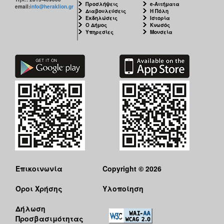
Προσλήψεις
e-Αιτήματα
email:
info@heraklion.gr
Διαβουλεύσεις
Η Πόλη
Εκδηλώσεις
Ιστορία
Ο Δήμος
Κνωσός
Υπηρεσίες
Μουσεία
Επικοινωνία
Copyright © 2026
Όροι Χρήσης
Υλοποίηση
Δήλωση
Προσβασιμότητας