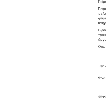
Πάρκ
Παρό
μελέ
φορέ
υπηρ
Εφόσ
τροπ
έργο
Όπως
- Δε
- Ό
την 
- Θα
διατ
- Τη
- Δε
έκφρ
- Οι