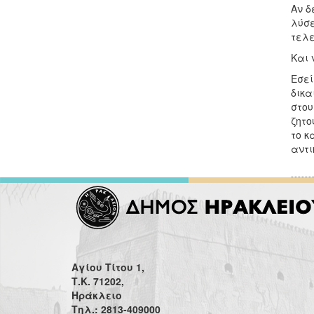
Αν δ
λύσε
τελ
Και 
Εσεί
δικα
στου
ζητο
το κ
αντ
Αγίου Τίτου 1,
Τ.Κ. 71202,
Ηράκλειο
Τηλ.: 2813-409000