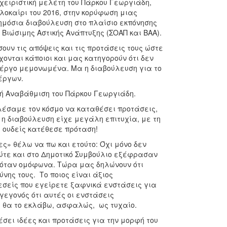
αχειριστική μελέτη του Πάρκου Γεωργιάδη,
λοκαίρι του 2016, στην κορύφωση μιας
δημόσια διαβούλευση στο πλαίσιο εκπόνησης
Βιώσιμης Αστικής Ανάπτυξης (ΣΟΑΠ και ΒΑΑ).
ουν τις απόψεις και τις προτάσεις τους ώστε
νται κάποιοι και μας κατηγορούν ότι δεν
 έργο μεμονωμένα. Μα η διαβούλευση για το
 έργων.
κή Αναβάθμιση του Πάρκου Γεωργιάδη.
λέσαμε τον κόσμο να καταθέσει προτάσεις,
η διαβούλευση είχε μεγάλη επιτυχία, με τη
 ουδείς κατέθεσε πρόταση!
ες» θέλω να πω και ετούτο: Όχι μόνο δεν
ύτε και στο Δημοτικό Συμβούλιο εξέφρασαν
ζόταν ομόφωνα. Τώρα μας δηλώνουν ότι
νης τους. Το ποιος είναι άξιος
εσείς που εγείρετε ξαφνικά ενστάσεις για
 γεγονός ότι αυτές οι ενστάσεις
, θα το εκλάβω, ασφαλώς, ως τυχαίο.
σει ιδέες και προτάσεις για την μορφή του