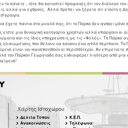
εν το κάνετε , τότε θα καταστεί προφανές ότι τον διάλογο τον
ις αλλά για εχθρούς. Αλλά πρέπει να ξέρετε ότι ετούτη η Δημ
εσίγραφα.
να έχετε πάντα στο μυαλό σας, ότι το Πάρκο δεν ανήκει μόνο 
ς είστε μια δυναμική κατηγορία χρηστών αλλά υπάρχουν κι άλ
ιώματα και τις ίδιες υποχρεώσεις με τις «Φυλές». Το Πάρκο α
ς ηλικιωμένους που θέλουν να κάνουν ένα απλό περίπατο. Το 
ύμενο είναι να ικανοποιηθούν οι περισσότεροι. Αν επιμείνετε 
αλό του Πάρκου Γεωργιάδη σας ενδιαφέρει λιγότερο από μια α
ικείμενο".
Χάρτης Ιστοχώρου
Δελτία Τύπου
Κ.Ε.Π.
Ανακοινώσεις
Τηλέφωνα