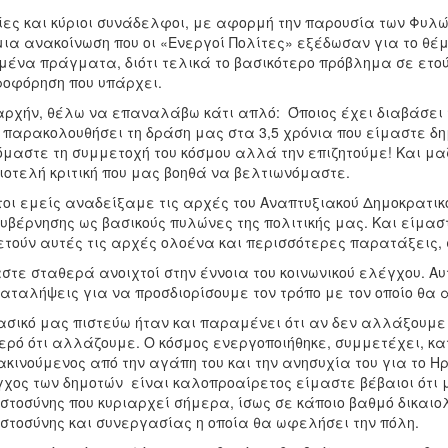
ίες και κύριοι συνάδελφοι, με αφορμή την παρουσία των Φυλώ
μια ανακοίνωση που οι «Ενεργοί Πολίτες» εξέδωσαν για το θέμ
μένα πράγματα, διότι τελικά το βασικότερο πρόβλημα σε ετο
οφόρηση που υπάρχει.
ρχήν, θέλω να επαναλάβω κάτι απλό: Όποιος έχει διαβάσει 
 παρακολουθήσει τη δράση μας στα 3,5 χρόνια που είμαστε δημ
μαστε τη συμμετοχή του κόσμου αλλά την επιζητούμε! Και μαζ
ιοτελή κριτική που μας βοηθά να βελτιωνόμαστε.
οι εμείς αναδείξαμε τις αρχές του Αναπτυξιακού Δημοκρατικο
υβέρνησης ως βασικούς πυλώνες της πολιτικής μας. Και είμα
ετούν αυτές τις αρχές ολοένα και περισσότερες παρατάξεις, 
στε σταθερά ανοιχτοί στην έννοια του κοινωνικού ελέγχου. Α
αταλήψεις για να προσδιορίσουμε τον τρόπο με τον οποίο θα 
ασικό μας πιστεύω ήταν και παραμένει ότι αν δεν αλλάξουμε 
ρό ότι αλλάζουμε. Ο κόσμος ενεργοποιήθηκε, συμμετέχει, κα
κινούμενος από την αγάπη του και την ανησυχία του για το Η
χος των δημοτών είναι καλοπροαίρετος είμαστε βέβαιοι ότι
στοσύνης που κυριαρχεί σήμερα, ίσως σε κάποιο βαθμό δικαι
στοσύνης και συνεργασίας η οποία θα ωφελήσει την πόλη.