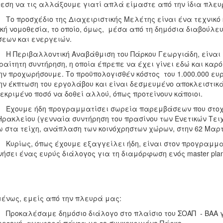
εση να τις αλλάξουμε γιατί απλά είμαστε από την ίδια πλευ
 προσχέδιο της Διαχειριστικής Μελέτης είναι ένα τεχνικό κ
κή νομοθεσία, το οποίο, όμως, μέσα από τη δημόσια διαβούλε
σεων και ενεργειών.
Περιβαλλοντική Αναβάθμιση του Πάρκου Γεωργιάδη, είναι επ
αίτητη συντήρηση, η οποία έπρεπε να έχει γίνει εδώ και καρ
ην προχωρήσουμε. Το προϋπολογισθέν κόστος του 1.000.000 ευρ
ην έκπτωση του εργολάβου και είναι δεσμευμένο αποκλειστικά
εκριμένο ποσό να δοθεί αλλού, όπως προτείνουν κάποιοι.
ουμε ήδη προγραμματίσει σωρεία παρεμβάσεων που στοχεύ
Ηρακλείου (γενναία συντήρηση του πρασίνου των Ενετικών Τει
 στα τείχη, ανάπλαση των κοινόχρηστων χώρων, στην 62 Μαρτύ
ρίως, όπως έχουμε εξαγγείλει ήδη, είναι στον προγραμματ
νήσει ένας ευρύς διάλογος για τη διαμόρφωση ενός master pla
ένως, εμείς από την πλευρά μας:
οκαλέσαμε δημόσιο διάλογο στο πλαίσιο του ΣΟΑΠ - ΒΑΑ για