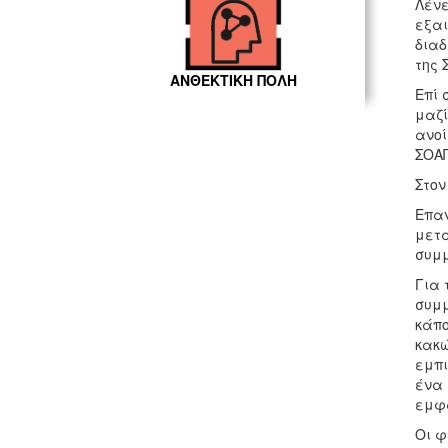
Λένε
εξαι
διαδ
της 
ΑΝΘΕΚΤΙΚΗ ΠΟΛΗ
Επί 
μαζί
ανοί
ΣΟΑΠ
Στον
Επαν
μετα
συμμ
Για 
συμμ
κάπο
κακώ
εμπι
ένα 
εμφα
Οι φ