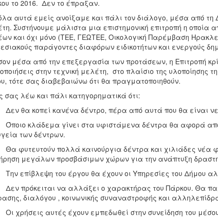
ου το 2016. Δεν το έπραξαν.
λα αυτά εμείς ανοίξαμε και πάλι τον διάλογο, μέσα από τη Δ
τη. Συστήνουμε μάλιστα μια επιστημονική επιτροπή η οποία 
ων και όχι μόνο (ΤΕΕ, ΓΕΩΤΕΕ, Οικολογική Παρέμβαση Ηρακλεί
εσιακούς παράγοντες διαφόρων ειδικοτήτων και ενεργούς δημό
ον μέσα από την επεξεργασία των προτάσεων, η Επιτροπή κρίν
οποιήσεις στην τεχνική μελέτη, στο πλαίσιο της υλοποίησης 
υ, τότε σας διαβεβαιώνω ότι θα πραγματοποιηθούν.
 σας λέω και πάλι κατηγορηματικά ότι:
ν θα κοπεί κανένα δέντρο, πέρα από αυτά που θα είναι νεκ
ποιο κλάδεμα γίνει στα υφιστάμενα δέντρα θα αφορά αποκ
υγεία των δέντρων.
 φυτευτούν πολλά καινούργια δέντρα και χιλιάδες νέα φυ
ήρηση μεγάλων προσβάσιμων χώρων για την ανάπτυξη δραστη
ν επίβλεψη του έργου θα έχουν οι Υπηρεσίες του Δήμου αλλ
ν πρόκειται να αλλάξει ο χαρακτήρας του Πάρκου. Θα πα
ασης, διαλόγου , κοινωνικής συναναστροφής και αλληλεπίδρα
 χρήσεις αυτές έχουν εμπεδωθεί στην συνείδηση του μέσου 