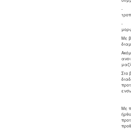
συμμ
- Πρ
τροπ
- Δι
μορφ
Με β
δια
Ακόμ
ανοι
μαζί
Στο 
διαδ
προτ
ενσω
Με π
ήρθα
προτ
προθ