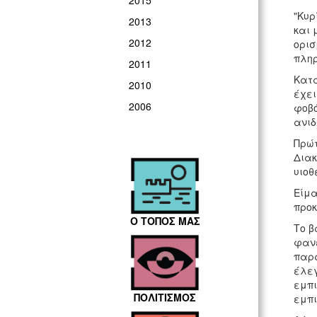
2015
"Κυρ
2013
και 
2012
ορισ
πληρ
2011
Κατα
2010
έχει
2006
φοβό
ανιδ
Πρώτ
Διακ
υιοθ
Είμα
προκ
Ο ΤΟΠΟΣ ΜΑΣ
Το β
φανε
παρα
έλεγ
εμπι
ΠΟΛΙΤΙΣΜΟΣ
εμπι