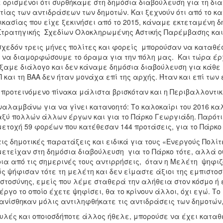
 ορισμένοι ότι συρθήκαμε στη δημόσια διαβούλευση για τη δι
τίας των αντιδράσεων των δημοτών. Και ξεχνούν ότι από το κα
ικασίας που είχε ξεκινήσει από το 2015, κάναμε εκτεταμένη 
Στρατηγικής Σχεδίων Ολοκληρωμένης Αστικής Παρέμβασης και 
σχεδόν τρεις μήνες πολίτες και φορείς μπορούσαν να καταθέσ
 να διαμορφώσουμε το όραμα για την πόλη μας. Και τώρα έρχο
ξαμε διάλογο και δεν κάναμε δημόσια διαβούλευση για κάθε
 και τη ΒΑΑ δεν ήταν μονάχα επί της αρχής. Ήταν και επί των
 προτεινόμενο πίνακα μάλιστα βρισκόταν και η Περιβαλλοντι
αλαμβάνω για να γίνει κατανοητό: Το καλοκαίρι του 2016 κα
ξύ πολλών άλλων έργων και για το Πάρκο Γεωργιάδη. Παρότι 
ετοχή 59 φορέων που κατέθεσαν 144 προτάσεις, για το Πάρκο
τις δημοτικές παρατάξεις και ειδικά για τους «Ενεργούς Πολίτ
ετείχαν στη δημόσια διαβούλευση για το Πάρκο τότε, αλλά ο
ια από τις σημερινές τους αντιρρήσεις, όταν η Μελέτη ψηφι
ς ψήφισαν τότε τη μελέτη και δεν είμαστε άξιοι της εμπιστοσύ
στοσύνης, εμείς που λέμε σταθερά την αλήθεια στον κόσμο ή 
έργο το οποίο έχετε ψηφίσει, θα το κρίνουν άλλοι, όχι εγώ. Το
νίσθηκαν μόλις αντιληφθήκατε τις αντιδράσεις των δημοτών
υλές και οποιοσδήποτε άλλος ήθελε, μπορούσε να έχει καταθέ