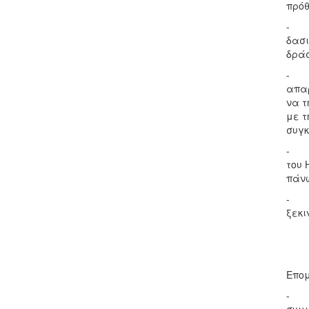
πρόθ
- Το
δασι
δρά
- Η 
απαρ
να τ
με τ
συγκ
- Έχ
του 
πάνω
- Κυ
ξεκι
Επομ
- Πρ