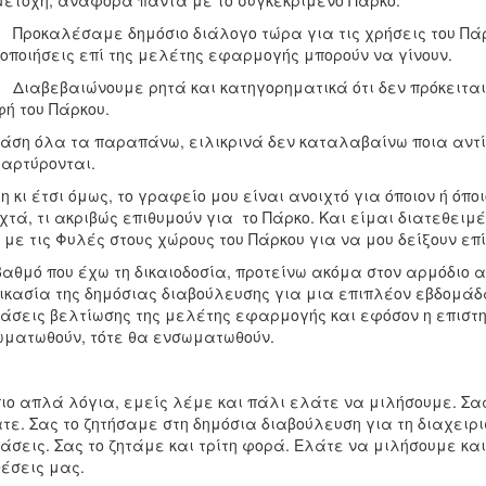
ετοχή, αναφορά πάντα με το συγκεκριμένο Πάρκο.
οκαλέσαμε δημόσιο διάλογο τώρα για τις χρήσεις του Πάρκ
οποιήσεις επί της μελέτης εφαρμογής μπορούν να γίνουν.
αβεβαιώνουμε ρητά και κατηγορηματικά ότι δεν πρόκειται 
ή του Πάρκου.
άση όλα τα παραπάνω, ειλικρινά δεν καταλαβαίνω ποια αντί
μαρτύρονται.
η κι έτσι όμως, το γραφείο μου είναι ανοιχτό για όποιον ή όπ
χτά, τι ακριβώς επιθυμούν για το Πάρκο. Και είμαι διατεθειμ
 με τις Φυλές στους χώρους του Πάρκου για να μου δείξουν επί τ
βαθμό που έχω τη δικαιοδοσία, προτείνω ακόμα στον αρμόδιο 
ικασία της δημόσιας διαβούλευσης για μια επιπλέον εβδομά
άσεις βελτίωσης της μελέτης εφαρμογής και εφόσον η επιστημο
ματωθούν, τότε θα ενσωματωθούν.
ιο απλά λόγια, εμείς λέμε και πάλι ελάτε να μιλήσουμε. Σας 
τε. Σας το ζητήσαμε στη δημόσια διαβούλευση για τη διαχειρ
άσεις. Σας το ζητάμε και τρίτη φορά. Ελάτε να μιλήσουμε κα
έσεις μας.