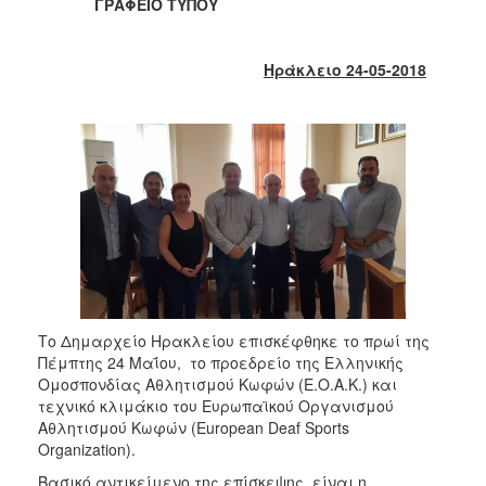
2018
ΓΡΑΦΕΙΟ ΤΥΠΟΥ
2017
2016
Ηράκλειο 24-05-2018
2015
2013
2012
2011
2010
2006
Το Δημαρχείο Ηρακλείου επισκέφθηκε το πρωί της
Πέμπτης 24 Μαΐου, το προεδρείο της Ελληνικής
Ο
Ομοσπονδίας Αθλητισμού Κωφών (Ε.Ο.Α.Κ.) και
ΤΟΠΟΣ
ΜΑΣ
τεχνικό κλιμάκιο του Ευρωπαϊκού Οργανισμού
Αθλητισμού Κωφών (European Deaf Sports
Organization).
ΠΟΛΙΤΙΣΜΟΣ
Βασικό αντικείμενο της επίσκεψης, είναι η