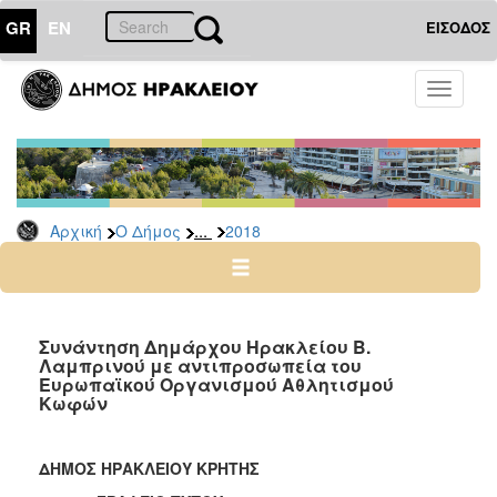
GR
EN
ΕΙΣΟΔΟΣ
Ο
Toggle
ΔΗΜΟΣ
navigati
Δελτία
Τύπου
Αρχείο
...
Αρχική
Ο Δήμος
2018
2026
2025
2024
2023
Συνάντηση Δημάρχου Ηρακλείου Β.
Λαμπρινού με αντιπροσωπεία του
2022
Ευρωπαϊκού Οργανισμού Αθλητισμού
2021
Κωφών
2020
2019
ΔΗΜΟΣ ΗΡΑΚΛΕΙΟΥ ΚΡΗΤΗΣ