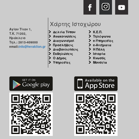
Χάρτης Ιστοχώρου
Αγίου Τίτου 1,
Δελτία Τύπου
Κ.Ε.Π.
Τ.Κ. 71202,
Ανακοινώσεις
Τηλέφωνα
Ηράκλειο
Διαγωνισμοί
e-Υπηρεσίες
Τηλ.: 2813-409000
Προσλήψεις
e-Αιτήματα
email:
info@heraklion.gr
Διαβουλεύσεις
Η Πόλη
Εκδηλώσεις
Ιστορία
Ο Δήμος
Κνωσός
Υπηρεσίες
Μουσεία