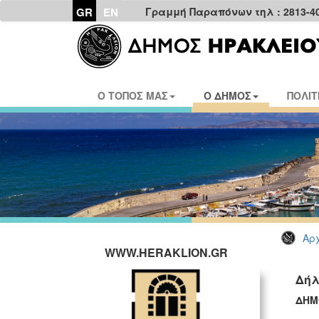
GR
EN
Γραμμή Παραπόνων τηλ : 2813-4
Ο ΤΟΠΟΣ ΜΑΣ
Ο ΔΗΜΟΣ
ΠΟΛΙΤ
Αρχ
WWW.HERAKLION.GR
Δήλ
ΔΗΜ