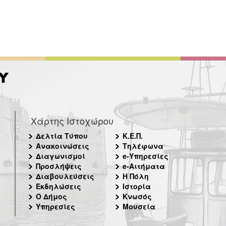
Χάρτης Ιστοχώρου
Δελτία Τύπου
Κ.Ε.Π.
Ανακοινώσεις
Τηλέφωνα
Διαγωνισμοί
e-Υπηρεσίες
Προσλήψεις
e-Αιτήματα
Διαβουλεύσεις
Η Πόλη
Εκδηλώσεις
Ιστορία
Ο Δήμος
Κνωσός
Υπηρεσίες
Μουσεία