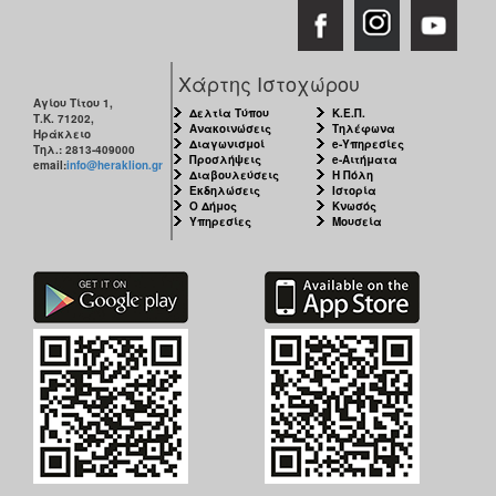
Χάρτης Ιστοχώρου
Αγίου Τίτου 1,
Δελτία Τύπου
Κ.Ε.Π.
Τ.Κ. 71202,
Ανακοινώσεις
Τηλέφωνα
Ηράκλειο
Διαγωνισμοί
e-Υπηρεσίες
Τηλ.: 2813-409000
Προσλήψεις
e-Αιτήματα
email:
info@heraklion.gr
Διαβουλεύσεις
Η Πόλη
Εκδηλώσεις
Ιστορία
Ο Δήμος
Κνωσός
Υπηρεσίες
Μουσεία