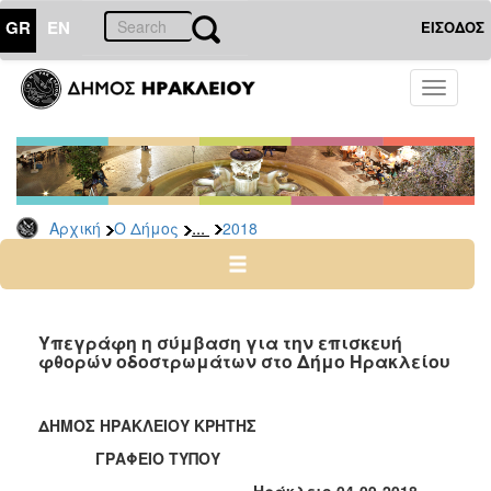
GR
EN
ΕΙΣΟΔΟΣ
Ο
Toggle
ΔΗΜΟΣ
navigati
Δελτία
Τύπου
Αρχείο
...
Αρχική
Ο Δήμος
2018
2026
2025
2024
2023
Υπεγράφη η σύμβαση για την επισκευή
φθορών οδοστρωμάτων στο Δήμο Ηρακλείου
2022
2021
ΔΗΜΟΣ ΗΡΑΚΛΕΙΟΥ ΚΡΗΤΗΣ
2020
ΓΡΑΦΕΙΟ ΤΥΠΟΥ
2019
Ηράκλειο 04-09-2018