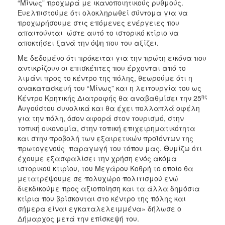
“Μίνως” προχωρά με ικανοποιητικούς ρυθμούς.
Ευελπιστούμε ότι ολοκληρωθεί σύντομα για να
προχωρήσουμε στις επόμενες ενέργειες που
απαιτούνται ώστε αυτό το ιστορικό κτίριο να
αποκτήσει ξανά την όψη που του αξίζει.
Με δεδομένο ότι πρόκειται για την πρώτη εικόνα που
αντικρίζουν οι επισκέπτες που έρχονται από το
λιμάνι προς το κέντρο της πόλης, θεωρούμε ότι η
ανακατασκευή του “Μίνως” και η λειτουργία του ως
ης
Κέντρο Κρητικής Διατροφής θα αναβαθμίσει την 25
Αυγούστου συνολικά και θα έχει πολλαπλά οφέλη
για την πόλη, όσον αφορά στον τουρισμό, στην
τοπική οικονομία, στην τοπική επιχειρηματικότητα
και στην προβολή των εξαιρετικών προϊόντων της
πρωτογενούς παραγωγή του τόπου μας. Θυμίζω ότι
έχουμε εξασφαλίσει την χρήση ενός ακόμα
ιστορικού κτιρίου, του Μεγάρου Κοθρή το οποίο θα
μετατρέψουμε σε πολυχώρο πολιτισμού ενώ
διεκδικούμε προς αξιοποίηση και τα άλλα δημόσια
κτίρια που βρίσκονται στο κέντρο της πόλης και
σήμερα είναι εγκαταλελειμμένα» δήλωσε ο
Δήμαρχος μετά την επίσκεψή του.