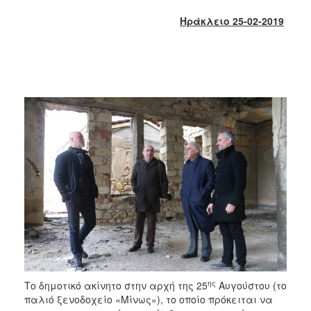
2018
Ηράκλειο 25-02-2019
2017
2016
2015
2013
2012
2011
2010
2006
Ο
ΤΟΠΟΣ
ΜΑΣ
ης
Το δημοτικό ακίνητο στην αρχή της 25
Αυγούστου (το
ΠΟΛΙΤΙΣΜΟΣ
παλιό ξενοδοχείο «Μίνως»), το οποίο πρόκειται να