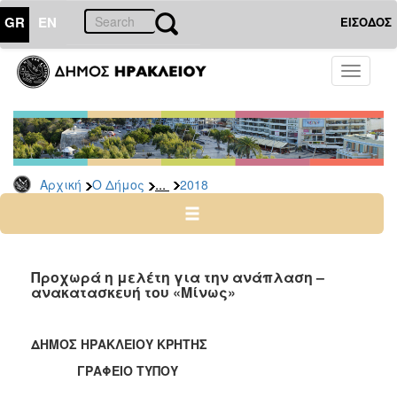
GR
EN
ΕΙΣΟΔΟΣ
Ο
Toggle
ΔΗΜΟΣ
navigati
Δελτία
Τύπου
Αρχείο
...
Αρχική
Ο Δήμος
2018
2026
2025
2024
2023
Προχωρά η μελέτη για την ανάπλαση –
ανακατασκευή του «Μίνως»
2022
2021
ΔΗΜΟΣ ΗΡΑΚΛΕΙΟΥ ΚΡΗΤΗΣ
2020
ΓΡΑΦΕΙΟ ΤΥΠΟΥ
2019