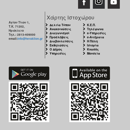
Χάρτης Ιστοχώρου
Αγίου Τίτου 1,
Δελτία Τύπου
Κ.Ε.Π.
Τ.Κ. 71202,
Ανακοινώσεις
Τηλέφωνα
Ηράκλειο
Διαγωνισμοί
e-Υπηρεσίες
Τηλ.: 2813-409000
Προσλήψεις
e-Αιτήματα
email:
info@heraklion.gr
Διαβουλεύσεις
Η Πόλη
Εκδηλώσεις
Ιστορία
Ο Δήμος
Κνωσός
Υπηρεσίες
Μουσεία