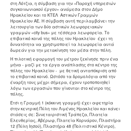
στη Λότζια, η σύμβαση για την «Παροχή υπηρεσιών
ΑΝΘΕΚΤΙΚΗ
ΠΟΛΗ
συγκοινωνιακού έργου» ανάμεσα στον Δήμο
Ηρακλείου και το ΚΤΕΛ Αστικών Γραμμών
Ηρακλείου ΑΕ. Η σύμβαση αυτή περιλαμβάνει την
λειτουργία των δύο αστικών λεωφορειακών
γραμμών «city bus» με τέσσερα λεωφορεία. Το
επιβατικό κοινό της πόλης του Ηρακλείου έχει τη
δυνατότητα να χρησιμοποιεί τα λεωφορεία αυτά
δωρεάν για την μετακίνηση του μέσα στην πόλη.
Η πιλοτική εφαρμογή του μέτρου ξεκίνησε πριν ένα
μήνα - μαζί με τα έργα ανάπλασης στο κέντρο της
πόλης του Ηρακλείου - με θετική ανταπόκριση από
το επιβατικό κοινό. Ωστόσο τα δρομολόγια από την
έναρξη τους μέχρι σήμερα, έχουν τροποποιηθεί
λόγω των εργασιών που γίνονται στο κέντρο της
πόλης.
Έτσι η Γραμμή 1 (κόκκινη γραμμή) έχει αφετηρία
στην κεντρική Πύλη του Λιμένος Ηρακλείου και κάνει
στάσεις σε: Συνεταιριστική Τράπεζα, Πλατεία
Ελευθερίας, Αβέρωφ, Πλατεία Κορνάρου, Πλαστήρα
12 (Πύλη Ιησού), Πλαστήρα 48 (Πολιτιστικό Κέντρο),
ο