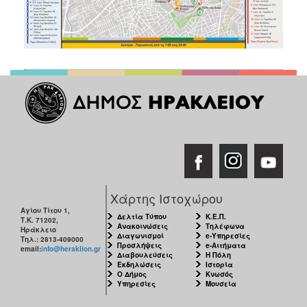
Χάρτης Ιστοχώρου
Αγίου Τίτου 1,
Δελτία Τύπου
Κ.Ε.Π.
Τ.Κ. 71202,
Ανακοινώσεις
Τηλέφωνα
Ηράκλειο
Διαγωνισμοί
e-Υπηρεσίες
Τηλ.: 2813-409000
Προσλήψεις
e-Αιτήματα
email:
info@heraklion.gr
Διαβουλεύσεις
Η Πόλη
Εκδηλώσεις
Ιστορία
Ο Δήμος
Κνωσός
Υπηρεσίες
Μουσεία