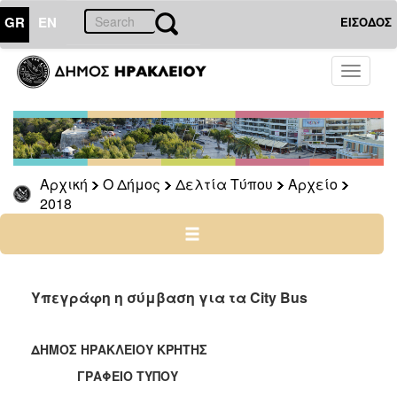
GR
EN
ΕΙΣΟΔΟΣ
Ο
Toggle
ΔΗΜΟΣ
navigati
Δελτία
Τύπου
Αρχείο
Αρχική
Ο Δήμος
Δελτία Τύπου
Αρχείο
2026
2018
2025
2024
2023
2022
Υπεγράφη η σύμβαση για τα City Bus
2021
2020
ΔΗΜΟΣ ΗΡΑΚΛΕΙΟΥ ΚΡΗΤΗΣ
2019
ΓΡΑΦΕΙΟ ΤΥΠΟΥ