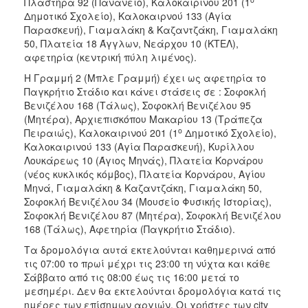
Πλαστήρα 92 (Πανάνειο), Καλοκαιρινού 201 (1
Δημοτικό Σχολείο), Καλοκαιρνού 133 (Αγία
Παρασκευή), Γιαμαλάκη & Καζαντζάκη, Γιαμαλάκη
50, Πλατεία 18 Άγγλων, Νεάρχου 10 (ΚΤΕΛ),
αφετηρία (κεντρική πύλη λιμένος).
Η Γραμμή 2 (Μπλε Γραμμή) έχει ως αφετηρία το
Παγκρήτιο Στάδιο και κάνει στάσεις σε : Σοφοκλή
Βενιζέλου 168 (Τάλως), Σοφοκλή Βενιζέλου 95
(Μητέρα), Αρχιεπισκόπου Μακαρίου 13 (Τράπεζα
ο
Πειραιώς), Καλοκαιρινού 201 (1
Δημοτικό Σχολείο),
Καλοκαιρινού 133 (Αγία Παρασκευή), Κυρίλλου
Λουκάρεως 10 (Άγιος Μηνάς), Πλατεία Κορνάρου
(νέος κυκλικός κόμβος), Πλατεία Κορνάρου, Αγίου
Μηνά, Γιαμαλάκη & Καζαντζάκη, Γιαμαλάκη 50,
Σοφοκλή Βενιζέλου 34 (Μουσείο Φυσικής Ιστορίας),
Σοφοκλή Βενιζέλου 87 (Μητέρα), Σοφοκλή Βενιζέλου
168 (Τάλως), Αφετηρία (Παγκρήτιο Στάδιο).
Τα δρομολόγια αυτά εκτελούνται καθημερινά από
τις 07:00 το πρωί μέχρι τις 23:00 τη νύχτα και κάθε
Σάββατο από τις 08:00 έως τις 16:00 μετά το
μεσημέρι. Δεν θα εκτελούνται δρομολόγια κατά τις
ημέρες των επίσημων αργιών. Οι χρήστες των city