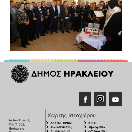
Χάρτης Ιστοχώρου
Αγίου Τίτου 1,
Δελτία Τύπου
Κ.Ε.Π.
Τ.Κ. 71202,
Ανακοινώσεις
Τηλέφωνα
Ηράκλειο
Διαγωνισμοί
e-Υπηρεσίες