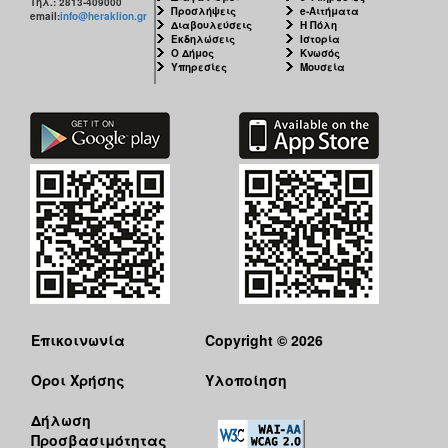
Τηλ.: 2813-409000
Προσλήψεις
e-Αιτήματα
email:
info@heraklion.gr
Διαβουλεύσεις
Η Πόλη
Εκδηλώσεις
Ιστορία
Ο Δήμος
Κνωσός
Υπηρεσίες
Μουσεία
Επικοινωνία
Copyright © 2026
Όροι Χρήσης
Υλοποίηση
Δήλωση
Προσβασιμότητας