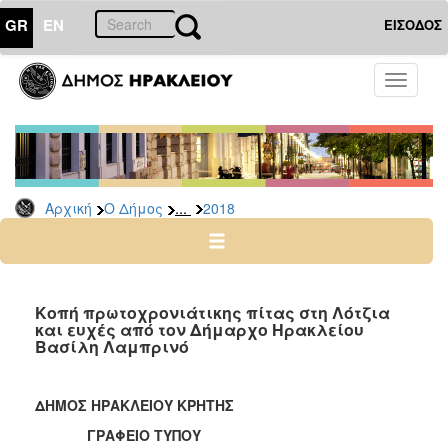
GR
EN
ΕΙΣΟΔΟΣ
Ο
Toggle
ΔΗΜΟΣ
navigati
Δελτία
Τύπου
Αρχείο
...
Αρχική
Ο Δήμος
2018
2026
2025
2024
2023
Κοπή πρωτοχρονιάτικης πίτας στη Λότζια
και ευχές από τον Δήμαρχο Ηρακλείου
2022
Βασίλη Λαμπρινό
2021
2020
ΔΗΜΟΣ ΗΡΑΚΛΕΙΟΥ ΚΡΗΤΗΣ
2019
ΓΡΑΦΕΙΟ ΤΥΠΟΥ