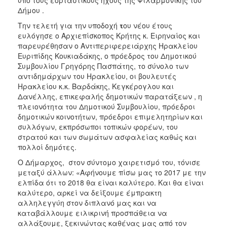
υπό τους εορταστικούς ήχους της Φιλαρμονικής του
ΑΝΘΕΚΤΙΚΗ
Δήμου .
ΠΟΛΗ
Την τελετή για την υποδοχή
τ
ου νέου έτους
ευλόγησε ο Αρχιεπίσκοπος Κρήτης κ. Ειρηναίος και
παρευρέθησαν ο Αντιπεριφερειάρχης Ηρακλείου
Ευριπίδης Κουκιαδάκης, ο πρόεδρος του Δημοτικού
Συμβουλίου Γρηγόρης Πασπάτης, το σύνολο των
αντιδημάρχων του Ηρακλείου, οι βουλευτές
Ηρακλείου κ.κ. Βαρδάκης, Κεγκέρογλου και
Δανέλλης, επικεφαλής δημοτικών παρατάξεων , η
πλειονότητα του Δημοτικού Συμβουλίου, πρόεδροι
δημοτικών κοινοτήτων, πρόεδροι επιμελητηρίων και
συλλόγων, εκπρόσωποι τοπικών φορέων, του
στρατού και των σωμάτων ασφαλείας καθώς και
πολλοί δημότες.
Ο Δήμαρχος, στον σύντομο χαιρετισμό του, τόνισε
μεταξύ άλλων: «Αφήνουμε πίσω μας το 2017 με την
ελπίδα ότι το 2018 θα είναι καλύτερο. Και θα είναι
καλύτερο, αρκεί να δείξουμε έμπρακτη
αλληλεγγύη στον διπλανό μας και να
καταβάλλουμε ειλικρινή προσπάθεια να
αλλάξουμε, ξεκινώντας καθένας μας από τον