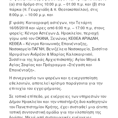
(α) στο δρόμο στις 10:00 μ.μ. – 01:00 π.μ. και (β) στα
πάρκα (π. Γεωργιάδη & π. Θεοτοκοπούλου), στις
8:00μ.μ. – 10:00 μ.μ. και
β’ φάση: Καταγραφή αστέγων, την Τετάρτη
16/05/2018 και ώρες από 6:00 π.μ. – 17:00 π.μ, στους
φορείς: Κέντρο Αστέγων Δ. Ηρακλείου, περιοχή
γύρω από τον ΟΚΑΝΑ, Ξενώνας ΚΕΘΕΑ ΑΡΙΑΔΝΗ,
ΚΕΘΕΑ – Κέντρο Κοινωνικής Επανένταξης,
Νοσοκομείο ΠΑΓΝΗ, Βενιζέλειο Νοσοκομείο, Συσσίτιο
Ιδρυμάτων Ανδρέου & Μαρίας Καλοκαιρινού,
Συσσίτια της Ιεράς Αρχιεπισκοπής: Αγίου Μηνά &
Αγίας Σοφίας και Πρόγραμμα «Στέγαση και
Επανένταξη».
Η συνεργασία των φορέων και η ενεργοποίηση
εθελοντών, αποτελεί κρίσιμο παράγοντα για την
επιτυχία του εγχειρήματος.
Σε τοπικό επίπεδο, με ενέργειες των υπηρεσιών του
Δήμου Ηρακλείου και την υποστήριξη δυο καθηγητών
του Πανεπιστημίου Κρήτης, έχει συσταθεί μια άτυπη
τοπική συντονιστική ομάδα για την υλοποίηση της
δράσης. Μετά από συστηματικές ενέργειες,