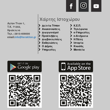
Χάρτης Ιστοχώρου
Αγίου Τίτου 1,
Δελτία Τύπου
Κ.Ε.Π.
Τ.Κ. 71202,
Ανακοινώσεις
Τηλέφωνα
Ηράκλειο
Διαγωνισμοί
e-Υπηρεσίες
Τηλ.: 2813-409000
Προσλήψεις
e-Αιτήματα
email:
info@heraklion.gr
Διαβουλεύσεις
Η Πόλη
Εκδηλώσεις
Ιστορία
Ο Δήμος
Κνωσός
Υπηρεσίες
Μουσεία