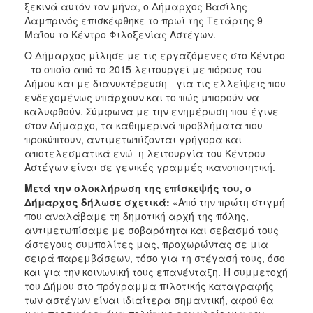
ξεκινά αυτόν τον μήνα, ο Δήμαρχος Βασίλης
ΑΝΘΕΚΤΙΚΗ
ΠΟΛΗ
Λαμπρινός επισκέφθηκε το πρωί της Τετάρτης 9
Μαΐου το Κέντρο Φιλοξενίας Αστέγων.
Ο Δήμαρχος μίλησε με τις εργαζόμενες στο Κέντρο
- το οποίο από το 2015 λειτουργεί με πόρους του
Δήμου και με διανυκτέρευση - για τις ελλείψεις που
ενδεχομένως υπάρχουν και το πώς μπορούν να
καλυφθούν. Σύμφωνα με την ενημέρωση που έγινε
στον Δήμαρχο, τα καθημερινά προβλήματα που
προκύπτουν, αντιμετωπίζονται γρήγορα και
αποτελεσματικά ενώ η λειτουργία του Κέντρου
Αστέγων είναι σε γενικές γραμμές ικανοποιητική.
Μετά την ολοκλήρωση της επίσκεψής του, ο
Δήμαρχος δήλωσε σχετικά:
«Από την πρώτη στιγμή
που αναλάβαμε τη δημοτική αρχή της πόλης,
αντιμετωπίσαμε με σοβαρότητα και σεβασμό τους
άστεγους συμπολίτες μας, προχωρώντας σε μια
σειρά παρεμβάσεων, τόσο για τη στέγασή τους, όσο
και για την κοινωνική τους επανένταξη. Η συμμετοχή
του Δήμου στο πρόγραμμα πιλοτικής καταγραφής
των αστέγων είναι ιδιαίτερα σημαντική, αφού θα