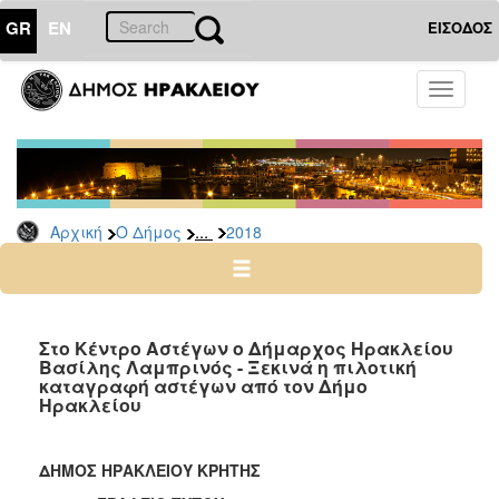
GR
EN
ΕΙΣΟΔΟΣ
Ο
Toggle
ΔΗΜΟΣ
navigati
Δελτία
Τύπου
Αρχείο
...
Αρχική
Ο Δήμος
2018
2026
2025
2024
2023
Στο Κέντρο Αστέγων ο Δήμαρχος Ηρακλείου
Βασίλης Λαμπρινός - Ξεκινά η πιλοτική
2022
καταγραφή αστέγων από τον Δήμο
2021
Ηρακλείου
2020
2019
ΔΗΜΟΣ ΗΡΑΚΛΕΙΟΥ ΚΡΗΤΗΣ