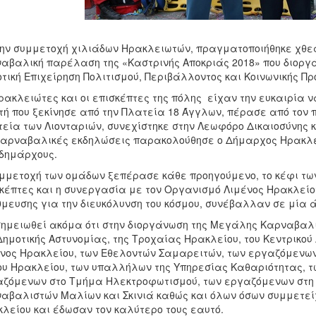
ην συμμετοχή χιλιάδων Ηρακλειωτών, πραγματοποιήθηκε χθες,
αβαλική παρέλαση της «Καστρινής Αποκριάς 2018» που διοργ
τική Επιχείρηση Πολιτισμού, Περιβάλλοντος και Κοινωνικής Π
ρακλειώτες και οι επισκέπτες της πόλης είχαν την ευκαιρία
τή που ξεκίνησε από την Πλατεία 18 Άγγλων, πέρασε από τον π
εία των Λιονταριών, συνεχίστηκε στην Λεωφόρο Δικαιοσύνης 
καρναβαλικές εκδηλώσεις παρακολούθησε ο Δήμαρχος Ηρακλε
ιδημάρχους.
μμετοχή των ομάδων ξεπέρασε κάθε προηγούμενο, το κέφι τ
κέπτες και η συνεργασία με τον Οργανισμό Λιμένος Ηρακλεί
μευσης για την διευκόλυνση του κόσμου, συνέβαλλαν σε μία 
ημειωθεί ακόμα ότι στην διοργάνωση της Μεγάλης Καρναβαλι
Δημοτικής Αστυνομίας, της Τροχαίας Ηρακλείου, του Κεντρικο
νος Ηρακλείου, των Εθελοντών Σαμαρειτών, των εργαζόμενων σ
υ Ηρακλείου, των υπαλλήλων της Υπηρεσίας Καθαριότητας, τ
ζόμενων στο Τμήμα Ηλεκτροφωτισμού, των εργαζόμενων στη
αβαλιστών Μαλίων και Σκινιά καθώς και όλων όσων συμμετεί
λείου και έδωσαν τον καλύτερο τους εαυτό.