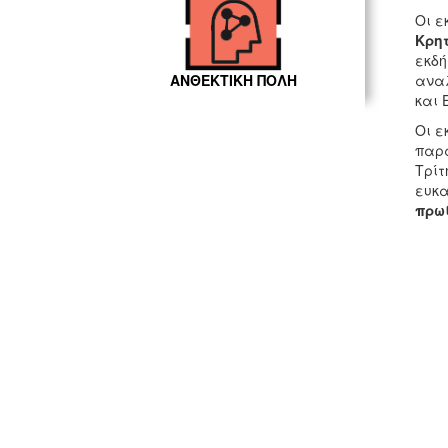
Οι ε
Κρητ
εκδή
αναλ
ΑΝΘΕΚΤΙΚΗ ΠΟΛΗ
και 
Οι ε
παρα
Τρίτ
ευκα
πρωί