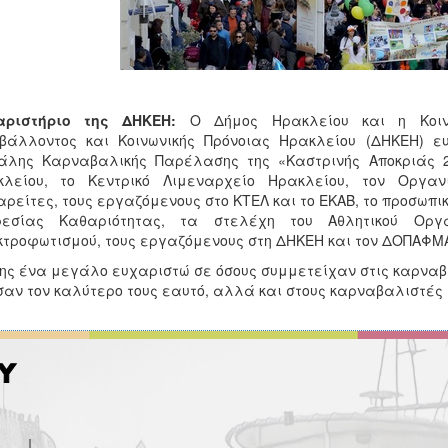
αριστήριο της ΔΗΚΕΗ:
Ο Δήμος Ηρακλείου και η Κοινω
ιβάλλοντος και Κοινωνικής Πρόνοιας Ηρακλείου (ΔΗΚΕΗ) ε
άλης Καρναβαλικής Παρέλασης της «Καστρινής Αποκριάς 20
κλείου, το Κεντρικό Λιμεναρχείο Ηρακλείου, τον Οργαν
ρείτες, τους εργαζόμενους στο ΚΤΕΛ και το ΕΚΑΒ, το προσωπι
ρεσίας Καθαριότητας, τα στελέχη του Αθλητικού Οργ
τροφωτισμού, τους εργαζόμενους στη ΔΗΚΕΗ και τον ΔΟΠΑΦΜ
ης ένα μεγάλο ευχαριστώ σε όσους συμμετείχαν στις καρναβα
αν τον καλύτερο τους εαυτό, αλλά και στους καρναβαλιστές 