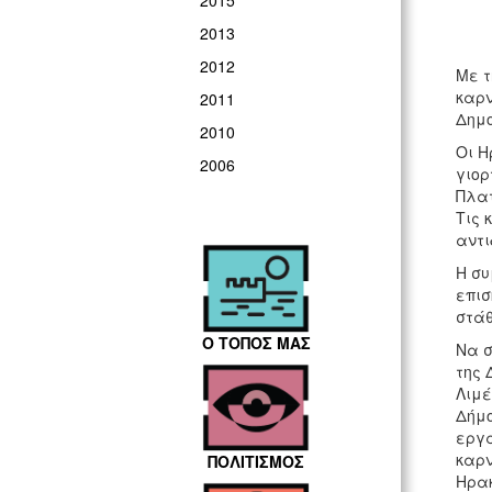
2015
2013
2012
Με τ
καρν
2011
Δημο
2010
Οι Η
2006
γιορ
Πλατ
Τις 
αντ
Η συ
επισ
στάθ
Ο ΤΟΠΟΣ ΜΑΣ
Να σ
της 
Λιμέ
Δήμο
εργα
καρν
ΠΟΛΙΤΙΣΜΟΣ
Ηρακ