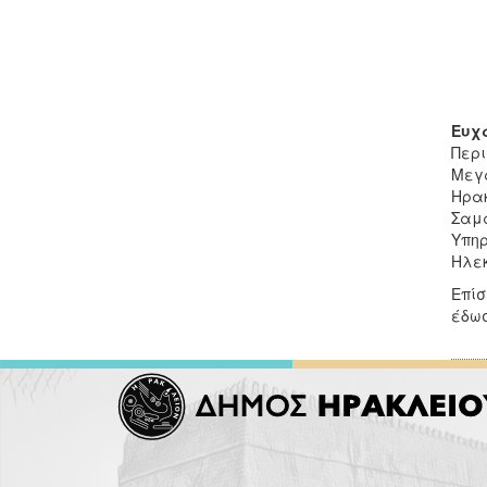
Ευχ
Περ
Μεγ
Ηρα
Σαμα
Υπη
Ηλεκ
Επίσ
έδωσ