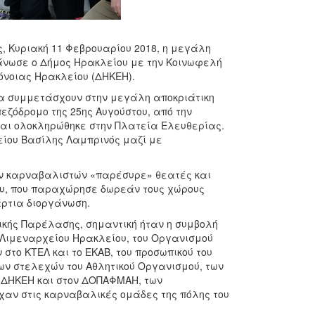
 Κυριακή 11 Φεβρουαρίου 2018, η μεγάλη
άνωσε ο Δήμος Ηρακλείου με την Κοινωφελή
ρόνοιας Ηρακλείου (ΔΗΚΕΗ).
 να συμμετάσχουν στην μεγάλη αποκριάτικη
εζόδρομο της 25ης Αυγούστου, από την
και ολοκληρώθηκε στην Πλατεία Ελευθερίας.
ίου Βασίλης Λαμπρινός μαζί με
ων καρναβαλιστών «παρέσυρε» θεατές και
ου, που παραχώρησε δωρεάν τους χώρους
άρτια διοργάνωση.
κής Παρέλασης, σημαντική ήταν η συμβολή
ύ Λιμεναρχείου Ηρακλείου, του Οργανισμού
το ΚΤΕΛ και το ΕΚΑΒ, του προσωπικού του
ων στελεχών του Αθλητικού Οργανισμού, των
 ΔΗΚΕΗ και στον ΔΟΠΑΦΜΑΗ, των
χαν στις καρναβαλικές ομάδες της πόλης του