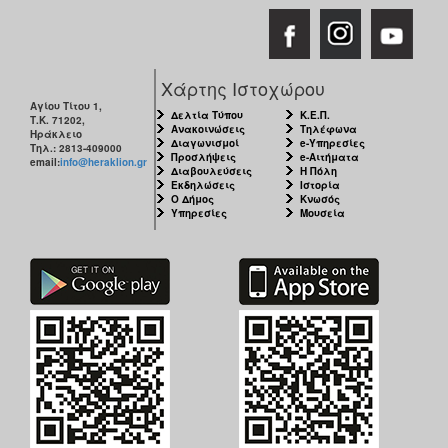
Χάρτης Ιστοχώρου
Αγίου Τίτου 1,
Δελτία Τύπου
Κ.Ε.Π.
Τ.Κ. 71202,
Ανακοινώσεις
Τηλέφωνα
Ηράκλειο
Διαγωνισμοί
e-Υπηρεσίες
Τηλ.: 2813-409000
Προσλήψεις
e-Αιτήματα
email:
info@heraklion.gr
Διαβουλεύσεις
Η Πόλη
Εκδηλώσεις
Ιστορία
Ο Δήμος
Κνωσός
Υπηρεσίες
Μουσεία