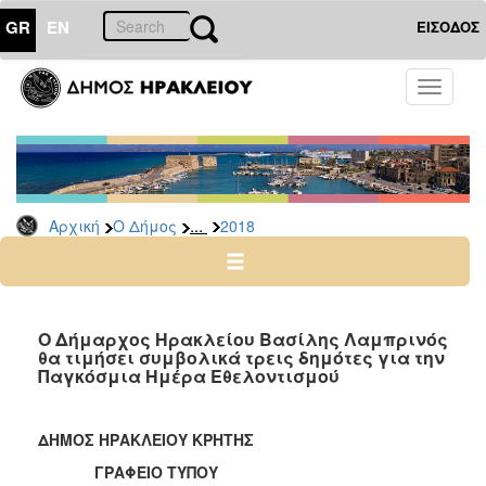
GR
EN
ΕΙΣΟΔΟΣ
Ο
Toggle
ΔΗΜΟΣ
navigati
Δελτία
Τύπου
Αρχείο
...
Αρχική
Ο Δήμος
2018
2026
2025
2024
2023
Ο Δήμαρχος Ηρακλείου Βασίλης Λαμπρινός
θα τιμήσει συμβολικά τρεις δημότες για την
2022
Παγκόσμια Ημέρα Εθελοντισμού
2021
2020
ΔΗΜΟΣ ΗΡΑΚΛΕΙΟΥ ΚΡΗΤΗΣ
2019
ΓΡΑΦΕΙΟ ΤΥΠΟΥ