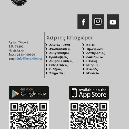
Χάρτης Ιστοχώρου
Αγίου Τίτου 1,
Δελτία Τύπου
Κ.Ε.Π.
Τ.Κ. 71202,
Ανακοινώσεις
Τηλέφωνα
Ηράκλειο
Διαγωνισμοί
e-Υπηρεσίες
Τηλ.: 2813-409000
Προσλήψεις
e-Αιτήματα
email:
info@heraklion.gr
Διαβουλεύσεις
Η Πόλη
Εκδηλώσεις
Ιστορία
Ο Δήμος
Κνωσός
Υπηρεσίες
Μουσεία