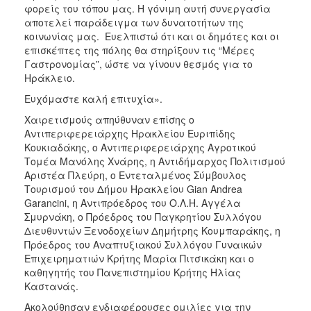
φορείς του τόπου μας. Η γόνιμη αυτή συνεργασία
αποτελεί παράδειγμα των δυνατοτήτων της
κοινωνίας μας. Ευελπιστώ ότι και οι δημότες και οι
επισκέπτες της πόλης θα στηρίξουν τις “Μέρες
Γαστρονομίας”, ώστε να γίνουν θεσμός για το
Ηράκλειο.
Ευχόμαστε καλή επιτυχία».
Χαιρετισμούς απηύθυναν επίσης ο
Αντιπεριφερειάρχης Ηρακλείου Ευριπίδης
Κουκιαδάκης, ο Αντιπεριφερειάρχης Αγροτικού
Τομέα Μανόλης Χνάρης, η Αντιδήμαρχος Πολιτισμού
Αριστέα Πλεύρη, ο Εντεταλμένος Σύμβουλος
Τουρισμού του Δήμου Ηρακλείου Gian Andrea
Garancini, η Αντιπρόεδρος του Ο.Λ.Η. Αγγέλα
Σμυρνάκη, ο Πρόεδρος του Παγκρητίου Συλλόγου
Διευθυντών Ξενοδοχείων Δημήτρης Κουμπαράκης, η
Πρόεδρος του Αναπτυξιακού Συλλόγου Γυναικών
Επιχειρηματιών Κρήτης Μαρία Πιτσικάκη και ο
καθηγητής του Πανεπιστημίου Κρήτης Ηλίας
Καστανάς.
Ακολούθησαν ενδιαφέρουσες ομιλίες για την