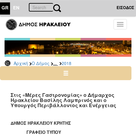
GR
EN
ΕΙΣΟΔΟΣ
Ο
Toggle
ΔΗΜΟΣ
navigati
Δελτία
Τύπου
Αρχείο
...
Αρχική
Ο Δήμος
2018
2026
2025
2024
2023
Στις «Μέρες Γαστρονομίας» ο Δήμαρχος
Ηρακλείου Βασίλης Λαμπρινός και ο
2022
Υπουργός Περιβάλλοντος και Ενέργειας
2021
2020
ΔΗΜΟΣ ΗΡΑΚΛΕΙΟΥ ΚΡΗΤΗΣ
2019
ΓΡΑΦΕΙΟ ΤΥΠΟΥ