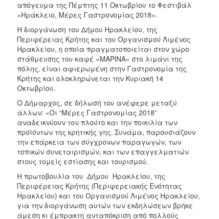
απόγευμα της Πέμπτης 11 Οκτωβρίου το Φεστιβάλ
ΑΝΘΕΚΤΙΚΗ
ΠΟΛΗ
«Ηράκλειο, Μέρες Γαστρονομίας 2018».
Η διοργάνωση του Δήμου Ηρακλείου, της
Περιφέρειας Κρήτης και του Οργανισμού Λιμένος
Ηρακλείου, η οποία πραγματοποιείται στον χώρο
στάθμευσης του καφέ «ΜΑΡΙΝΑ» στο λιμάνι της
πόλης, είναι αφιερωμένη στην Γαστρονομία της
Κρήτης και ολοκληρώνεται την Κυριακή 14
Οκτωβρίου.
Ο Δήμαρχος, σε δήλωσή του ανέφερε μεταξύ
άλλων: «Οι “Μέρες Γαστρονομίας 2018”
αναδεικνύουν τον πλούτο και την ποικιλία των
προϊόντων της κρητικής γης. Συνάμα, παρουσιάζουν
την επάρκεια των σύγχρονων παραγωγών, των
τοπικών συνεταιρισμών, και των επαγγελματιών
στους τομείς εστίασης και τουρισμού.
Η πρωτοβουλία του Δήμου Ηρακλείου, της
Περιφέρειας Κρήτης (Περιφερειακής Ενότητας
Ηρακλείου) και του Οργανισμού Λιμένος Ηρακλείου,
για την διοργάνωση αυτών των εκδηλώσεων βρήκε
άμεση κι έμπρακτη ανταπόκριση από πολλούς