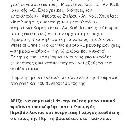
γαστρονομία από τους: Μαριλένα Καμπά - Αν. Καθ.
Ιατρικής: «Οι Ευεργετικές ιδιότητες του
ελαιόλαδου», Απόστολο Σπύρου - Αν. Καθ. Χημείας:
«Ανάλυση της σύστασης του ελαιόλαδου»,
Μαριάννα Καραμάνου - Αν. Καθ. Ιατρικής: «Δίπυρος
άρτος (παξιμάδι) από την αρχαιότητα μέχρι
σήμερα», Νίκο Μηλιαράκη - οινοποιός, πρ. Δικτύου
Wines of Crete : «Το κρητικό εμφιαλωμένο κρασί χθες
– σήμερα – αύριο» , την ίδια ώρα που γνωστοί
Έλληνες chef μαγείρευαν για τους εκατοντάδες
επισκέπτες ενώ ντόπιοι παραγωγοί εξέθεταν τα
προϊόντα τους.
Η πρώτη ημέρα έκλεισε με συναυλία της Γεωργίας
Νταγάκη και του συγκροτήματός της.
Αξίζει να σημειωθεί ότι την έκθεση με τα τοπικά
προϊόντα επισκέφθηκε και ο Υπουργός
Περιβάλλοντος και Ενέργειας Γιώργος Σταθάκης,
ο οποίος την Πέμπτη βρισκόταν στο Ηράκλειο.