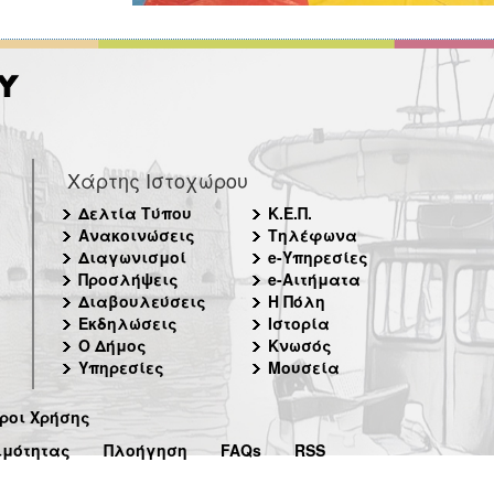
Χάρτης Ιστοχώρου
Δελτία Τύπου
Κ.Ε.Π.
Ανακοινώσεις
Τηλέφωνα
Διαγωνισμοί
e-Υπηρεσίες
Προσλήψεις
e-Αιτήματα
Διαβουλεύσεις
Η Πόλη
Εκδηλώσεις
Ιστορία
Ο Δήμος
Κνωσός
Υπηρεσίες
Μουσεία
ροι Χρήσης
ιμότητας
Πλοήγηση
FAQs
RSS