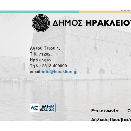
Αγίου Τίτου 1,
Τ.Κ. 71202,
Ηράκλειο
Τηλ.: 2813-409000
email:
info@heraklion.gr
Επικοινωνία
Ό
Δήλωση Προσβασ