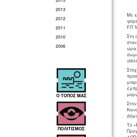
2015
2013
Με ε
2012
φορέ
FIT f
2011
Στη 
2010
στου
2006
ώρα 
σωμα
άθλη
Στόχ
προσ
μικρ
έμπρ
μορφ
Ο ΤΟΠΟΣ ΜΑΣ
Στην
Κανα
Δήμα
Το «
ΠΟΛΙΤΙΣΜΟΣ
Προγ