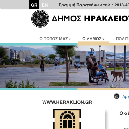
GR
EN
Γραμμή Παραπόνων τηλ : 2813-4
Ο ΤΟΠΟΣ ΜΑΣ
Ο ΔΗΜΟΣ
ΠΟΛΙΤ
Αρχ
WWW.HERAKLION.GR
Ο α