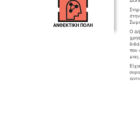
ΔΟΠΑ
Στηρ
στην
Σωμα
ΑΝΘΕΚΤΙΚΗ ΠΟΛΗ
Ο Δή
χρησ
διδά
που 
μας.
Είχα
ουρα
αντι