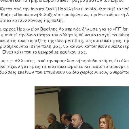
ΦΜΑΗ και το Τμήμα Ευρωπαϊκών Προγραμμάτων του Δήμου.
ίζεται από την Αναπτυξιακή Ηρακλείου η οποία υλοποιεί το π
 Κρήτη «Προσωρινή Φιλοξενία προσφύγων», την Εκπαιδευτική 
τεία και Συλλόγους της πόλης.
μαρχος Ηρακλείου Βασίλης Λαμπρινός δήλωσε για το «FIT for
ιμοποιεί την δυνατότητα του αθλητισμού να καταργεί τα σύνο
σκοντάς τους τις αξίες της συνεργασίας, της ομαδικότητας, τ
φιλοξενούνται στην πόλη μας, να κοινωνικοποιηθούν ευκολότερ
 Είναι κάτι που το θεωρούμε καθήκον μας.
με πει άλλωστε, από την προεκλογική περίοδο ακόμα, ότι όλοι
νό, έχουν για εμάς τα ίδια δικαιώματα. Και αυτό το τηρούμε
δράσεις εκείνων που επιμένουν να διαχωρίζουν τους ανθρώπου