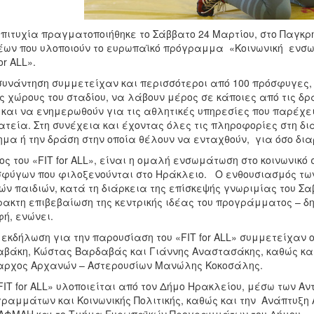
πιτυχία πραγματοποιήθηκε το Σάββατο 24 Μαρτίου, στο Παγκρή
ων που υλοποιούν το ευρωπαϊκό πρόγραμμα «Κοινωνική ενσ
or ALL».
συνάντηση συμμετείχαν και περισσότεροι από 100 πρόσφυγες, 
ς χώρους του σταδίου, να λάβουν μέρος σε κάποιες από τις δρ
και να ενημερωθούν για τις αθλητικές υπηρεσίες που παρέχε
τεία. Στη συνέχεια και έχοντας όλες τις πληροφορίες στη δι
μα ή την δράση στην οποία θέλουν να ενταχθούν, για όσο δι
ος του «FIT for ALL», είναι η ομαλή ενσωμάτωση στο κοινωνικό
φύγων που φιλοξενούνται στο Ηράκλειο. Ο ενθουσιασμός των
ών παιδιών, κατά τη διάρκεια της επίσκεψής γνωριμίας του Σ
ακτη επιβεβαίωση της κεντρικής ιδέας του προγράμματος – δηλ
ή, ενώνει.
 εκδήλωση για την παρουσίαση του «FIT for ALL» συμμετείχαν
βάκη, Κώστας Βαρδαβάς και Γιάννης Αναστασάκης, καθώς και
ρχος Αρχανών – Αστερουσίων Μανώλης Κοκοσάλης.
FIT for ALL» υλοποιείται από τον Δήμο Ηρακλείου, μέσω των 
ραμμάτων και Κοινωνικής Πολιτικής, καθώς και την Ανάπτυξη 