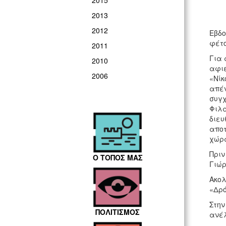
2015
2013
2012
Εβδο
φέτο
2011
Για 
2010
αφιέ
2006
«Νίκ
απέν
συγχ
Φιλα
διευ
αποτ
χώρα
Πριν
Ο ΤΟΠΟΣ ΜΑΣ
Γιώρ
Ακολ
«Δρό
Στην
ΠΟΛΙΤΙΣΜΟΣ
ανέλ