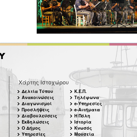
Χάρτης Ιστοχώρου
Δελτία Τύπου
Κ.Ε.Π.
Ανακοινώσεις
Τηλέφωνα
Διαγωνισμοί
e-Υπηρεσίες
Προσλήψεις
e-Αιτήματα
Διαβουλεύσεις
Η Πόλη
Εκδηλώσεις
Ιστορία
Ο Δήμος
Κνωσός
Υπηρεσίες
Μουσεία