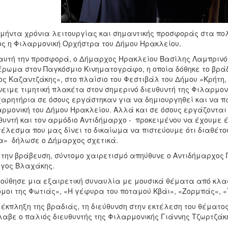
μήντα χρόνια λειτουργίας και σημαντικής προσφοράς στα πο
ς η Φιλαρμονική Ορχήστρα του Δήμου Ηρακλείου.
αυτή την προσφορά, ο Δήμαρχος Ηρακλείου Βασίλης Λαμπρινός,
ρωμα στον Παγκόσμιο Κινηματογράφο, η οποία δόθηκε το βράδ
ος Καζαντζάκης», στο πλαίσιο του Φεστιβάλ του Δήμου «Κρήτη, 
ειμε τιμητική πλακέτα στον σημερινό διευθυντή της Φιλαρμον
αρητήρια σε όσους εργάστηκαν για να δημιουργηθεί και να π
ρμονική του Δήμου Ηρακλείου. Αλλά και σε όσους εργάζονται 
θυντή και τον αρμόδιο Αντιδήμαρχο - προκειμένου να έχουμε 
έλεσμα που μας δίνει το δικαίωμα να πιστεύουμε ότι διαθέτο
» δήλωσε ο Δήμαρχος σχετικά.
 την βράβευση, σύντομο χαιρετισμό απηύθυνε ο Αντιδήμαρχος 
γος Βλαχάκης.
ούθησε μια εξαιρετική συναυλία με μουσικά θέματα από κλασσ
μοι της Φωτιάς», «Η γέφυρα του ποταμού Κβάι», «Ζορμπάς», «Τ
 έκπληξη της βραδιάς, τη διεύθυνση στην εκτέλεση του θέματο
αβε ο παλιός διευθυντής της Φιλαρμονικής Γιάννης Τζωρτζάκ