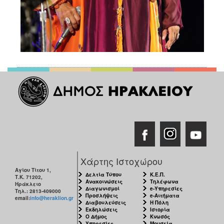
Χάρτης Ιστοχώρου
Αγίου Τίτου 1,
Δελτία Τύπου
Κ.Ε.Π.
Τ.Κ. 71202,
Ανακοινώσεις
Τηλέφωνα
Ηράκλειο
Διαγωνισμοί
e-Υπηρεσίες
Τηλ.: 2813-409000
Προσλήψεις
e-Αιτήματα
email:
info@heraklion.gr
Διαβουλεύσεις
Η Πόλη
Εκδηλώσεις
Ιστορία
Ο Δήμος
Κνωσός
Υπηρεσίες
Μουσεία