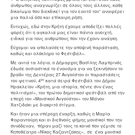
ΑΝΘΕΚΤΙΚΗ
άνθρωπος αναγνωρίζει σε όλους τους άλλους, κάθε
ΠΟΛΗ
δικαίωμα που διεκδικεί για τον εαυτό του” αναφέρει
μια παλιά όσο και επίκαιρη ρήση.
Ευτυχώς, εδώ στην Κρήτη έχουμε αποδείξει πολλές
φορές ότι η αγκαλιά μας είναι πάντα ανοιχτή,
ειδικά για τους ανθρώπους που την έχουν ανάγκη.
Εύχομαι να απολαύσετε την αποψινή παράσταση,
καθώς και ολόκληρο το Φεστιβάλ».
Με αυτά τα λόγια, ο Δήμαρχος Βασίλης Λαμπρινός
έδωσε ουσιαστικά το έναυσμα για να ξεκινήσουν το
βράδυ της Δευτέρας 27 Αυγούστου οι παραστάσεις
ου
του φετινού, 4
κατά σειρά Φεστιβάλ του Δήμου
Ηρακλείου «Κρήτη, μια ιστορία, πέντε συν ένας
πολιτισμοί», του πρώτου δημοτικού φεστιβάλ από την
εποχή του «Μουσικού Αυγούστου» του Μάνου
Χατζιδάκι με διακριτό στίγμα.
Και ήταν μια υπέροχη έναρξη, καθώς η Μαρία
Φαραντούρη και οι διεθνούς φήμης μουσικοί που την
συνόδευαν, πήραν μαζί τους το κοινό που γέμισε το
Κηποθέατρο «Νίκος Καζαντζάκης», σε ένα μουσικό