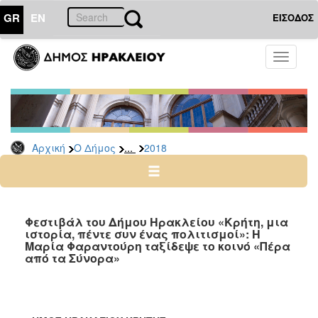
GR
EN
ΕΙΣΟΔΟΣ
Ο
Toggle
ΔΗΜΟΣ
navigati
Δελτία
Τύπου
Αρχείο
...
Αρχική
Ο Δήμος
2018
2026
2025
2024
2023
Φεστιβάλ του Δήμου Ηρακλείου «Κρήτη, μια
ιστορία, πέντε συν ένας πολιτισμοί»: H
2022
Μαρία Φαραντούρη ταξίδεψε το κοινό «Πέρα
2021
από τα Σύνορα»
2020
2019