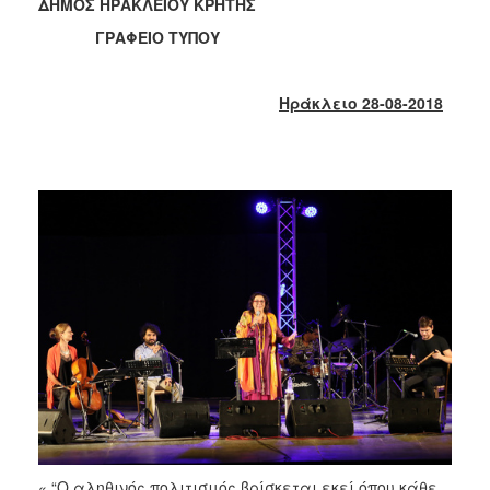
2018
ΔΗΜΟΣ ΗΡΑΚΛΕΙΟΥ ΚΡΗΤΗΣ
2017
ΓΡΑΦΕΙΟ ΤΥΠΟΥ
2016
2015
Ηράκλειο 28-08-2018
2013
2012
2011
2010
2006
Ο
ΤΟΠΟΣ
ΜΑΣ
ΠΟΛΙΤΙΣΜΟΣ
« “Ο αληθινός πολιτισμός βρίσκεται εκεί όπου κάθε