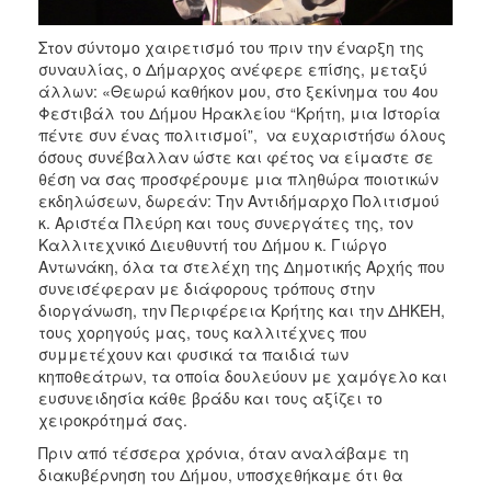
Στον σύντομο χαιρετισμό του πριν την έναρξη της
συναυλίας, ο Δήμαρχος ανέφερε επίσης, μεταξύ
άλλων: «Θεωρώ καθήκον μου, στο ξεκίνημα του 4ου
Φεστιβάλ του Δήμου Ηρακλείου “Κρήτη, μια Ιστορία
πέντε συν ένας πολιτισμοί”, να ευχαριστήσω όλους
όσους συνέβαλλαν ώστε και φέτος να είμαστε σε
θέση να σας προσφέρουμε μια πληθώρα ποιοτικών
εκδηλώσεων, δωρεάν: Την Αντιδήμαρχο Πολιτισμού
κ. Αριστέα Πλεύρη και τους συνεργάτες της, τον
Καλλιτεχνικό Διευθυντή του Δήμου κ. Γιώργο
Αντωνάκη, όλα τα στελέχη της Δημοτικής Αρχής που
συνεισέφεραν με διάφορους τρόπους στην
διοργάνωση, την Περιφέρεια Κρήτης και την ΔΗΚΕΗ,
τους χορηγούς μας, τους καλλιτέχνες που
συμμετέχουν και φυσικά τα παιδιά των
κηποθεάτρων, τα οποία δουλεύουν με χαμόγελο και
ευσυνειδησία κάθε βράδυ και τους αξίζει το
χειροκρότημά σας.
Πριν από τέσσερα χρόνια, όταν αναλάβαμε τη
διακυβέρνηση του Δήμου, υποσχεθήκαμε ότι θα