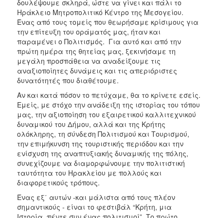
δουλέψουμε σκληρά, ώστε να γίνει και πάλι το
Ηράκλειο Μητροπολιτικό Κέντρο της Μεσογείου.
Ένας από τους τομείς που θεωρήσαμε κρίσιμους για
την επίτευξη του οράματός μας, ήταν και
παραμένει ο Πολιτισμός. Για αυτό και από την
πρώτη ημέρα της θητείας μας, ξεκινήσαμε τη
μεγάλη προσπάθεια να αναδείξουμε τις
αναξιοποίητες δυνάμεις και τις απεριόριστες
δυνατότητές που διαθέτουμε.
Αν και κατά πόσον το πετύχαμε, θα το κρίνετε εσείς.
Εμείς, με στόχο την ανάδειξη της ιστορίας του τόπου
μας, την αξιοποίηση του εξαιρετικού καλλιτεχνικού
δυναμικού του Δήμου, αλλά και της Κρήτης
ολόκληρης, τη σύνδεση Πολιτισμού και Τουρισμού,
την επιμήκυνση της τουριστικής περιόδου και την
ενίσχυση της αναπτυξιακής δυναμικής της πόλης,
συνεχίζουμε να διαμορφώνουμε την πολιτιστική
ταυτότητα του Ηρακλείου με πολλούς και
διαφορετικούς τρόπους.
Ένας εξ΄ αυτών -και μάλιστα από τους πλέον
σημαντικούς - είναι το φεστιβάλ “Κρήτη, μια
Ιστορία, πέντε συν ένας πολιτισμοί”. Το πρώτο