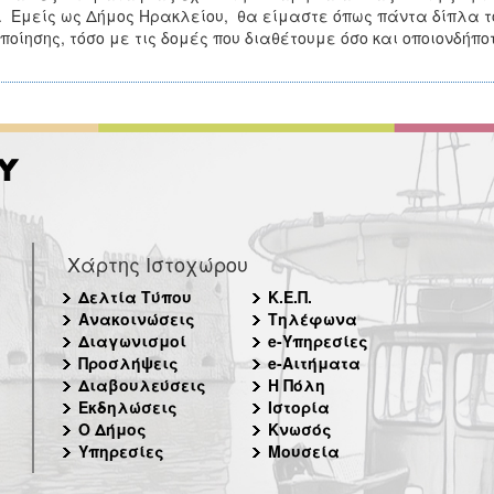
. Εμείς ως Δήμος Ηρακλείου, θα είμαστε όπως πάντα δίπλα 
ποίησης, τόσο με τις δομές που διαθέτουμε όσο και οποιονδήπ
Χάρτης Ιστοχώρου
Δελτία Τύπου
Κ.Ε.Π.
Ανακοινώσεις
Τηλέφωνα
Διαγωνισμοί
e-Υπηρεσίες
Προσλήψεις
e-Αιτήματα
Διαβουλεύσεις
Η Πόλη
Εκδηλώσεις
Ιστορία
Ο Δήμος
Κνωσός
Υπηρεσίες
Μουσεία