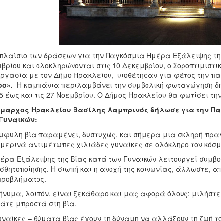
πλαίσιο των δράσεων για την Παγκόσμια Ημέρα Εξάλειψης της 
βρίου και ολοκληρώνονται στις 10 Δεκεμβρίου, ο
Σοροπτιμιστι
ργασία με τον Δήμο Ηρακλείου, υιοθέτησαν για φέτος την 
oo».
Η καμπάνια περιλαμβάνει την συμβολική φωταγώγηση δημ
25 έως και τις 27 Νοεμβρίου. Ο Δήμος Ηρακλείου θα φωτίσει τη
ήμαρχος Ηρακλείου Βασίλης Λαμπρινός δήλωσε για την Πα
Γυναικών:
μφυλη βία παραμένει, δυστυχώς, και σήμερα μια σκληρή πραγ
μερινά αντιμέτωπες χιλιάδες γυναίκες σε ολόκληρο τον κόσμ
έρα Εξάλειψης της Βίας κατά των Γυναικών λειτουργεί συμβ
σθητοποίησης. Η σιωπή και η ανοχή της κοινωνίας, άλλωστε, απ
προβλήματος.
ήνυμα, λοιπόν, είναι ξεκάθαρο και μας αφορά όλους: μιλήστε
άτε μπροστά στη βία.
υναίκες – θύματα βίας έχουν τη δύναμη να αλλάξουν τη ζωή το