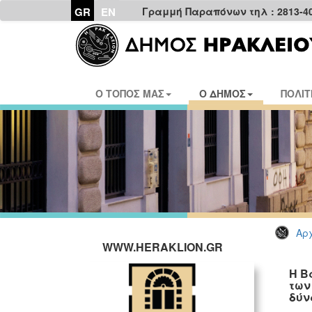
GR
EN
Γραμμή Παραπόνων τηλ : 2813-4
Ο ΤΟΠΟΣ ΜΑΣ
Ο ΔΗΜΟΣ
ΠΟΛΙΤ
Αρχ
WWW.HERAKLION.GR
Η Β
των
δύν