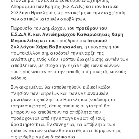
στον Δήμο, τον Ενιαίο Σύνδεσμο Διαχείρισης
ΑΝΘΕΚΤΙΚΗ
Απορριμμάτων Κρήτης (Ε.Σ.Δ.Α.Κ.) και τον Ιατρικό
ΠΟΛΗ
Σύλλογο Ηρακλείου, με αντικείμενο την διαχείριση
των αστικών ιατρικών αποβλήτων.
Παρουσία του Δημάρχου, του
προέδρου του
Ε.Σ.Δ.Α.Κ. και Αντιδημάρχου Καθαριότητας Χάρη
Μαμουλάκη
και του προέδρου του
Ιατρικού
Συλλόγου Χάρη Βαβουρανάκη
, η υπογραφή του
πρωτοκόλλου σηματοδοτεί την έναρξη της
ανάπτυξης ενός νέου τρόπου διαχείρισης αυτών των
αποβλήτων, με στόχο την εξάλειψη των κινδύνων
που προέκυπταν από την τοποθέτησή τους σε κοινούς
κάδους.
Συγκεκριμένα, θα τοποθετηθούν ειδικοί κάδοι,
πλησίον των ιατρείων και των υγειονομικών
μονάδων της πόλης του Ηρακλείου (νοσοκομεία –
ιατρικά κέντρα), στους οποίους οι γιατροί θα
μπορούν να αποθέτουν τα απόβλητα που
προέρχονται από την επαγγελματική τους
δραστηριότητα. Εν συνεχεία, τα απόβλητα των
ειδικών αυτών κάδων θα διατίθενται σύμφωνα με
τις ενδεδειγμένη διαδικασία.