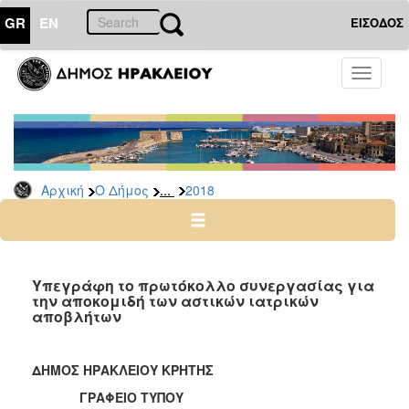
GR
EN
ΕΙΣΟΔΟΣ
Ο
Toggle
ΔΗΜΟΣ
navigati
Δελτία
Τύπου
Αρχείο
...
Αρχική
Ο Δήμος
2018
2026
2025
2024
2023
Υπεγράφη το πρωτόκολλο συνεργασίας για
την αποκομιδή των αστικών ιατρικών
2022
αποβλήτων
2021
2020
ΔΗΜΟΣ ΗΡΑΚΛΕΙΟΥ ΚΡΗΤΗΣ
2019
ΓΡΑΦΕΙΟ ΤΥΠΟΥ