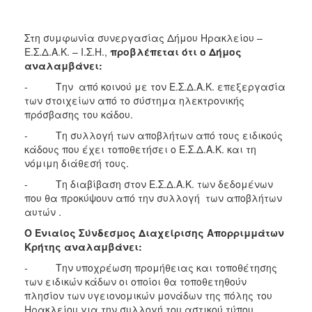
Στη συμφωνία συνεργασίας Δήμου Ηρακλείου –
Ε.Σ.Δ.Α.Κ. – Ι.Σ.Η.,
προβλέπεται ότι
ο
Δήμος
αναλαμβάνει:
- Την από κοινού με τον Ε.Σ.Δ.Α.Κ. επεξεργασία
των στοιχείων από το σύστημα ηλεκτρονικής
πρόσβασης του κάδου.
- Τη συλλογή των αποβλήτων από τους ειδικούς
κάδους που έχει τοποθετήσει ο Ε.Σ.Δ.Α.Κ. και τη
νόμιμη διάθεσή τους.
- Τη διαβίβαση στον Ε.Σ.Δ.Α.Κ. των δεδομένων
που θα προκύψουν από την συλλογή των αποβλήτων
αυτών .
Ο Ενιαίος Σύνδεσμος Διαχείρισης Απορριμμάτων
Κρήτης αναλαμβάνει:
- Την υποχρέωση προμήθειας και τοποθέτησης
των ειδικών κάδων οι οποίοι θα τοποθετηθούν
πλησίον των υγειονομικών μονάδων της πόλης του
Ηρακλείου για την συλλογή του αστικού τύπου