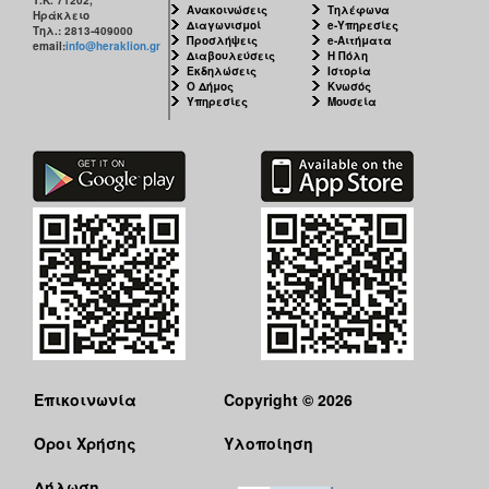
Τ.Κ. 71202,
Ανακοινώσεις
Τηλέφωνα
Ηράκλειο
Διαγωνισμοί
e-Υπηρεσίες
Τηλ.: 2813-409000
Προσλήψεις
e-Αιτήματα
email:
info@heraklion.gr
Διαβουλεύσεις
Η Πόλη
Εκδηλώσεις
Ιστορία
Ο Δήμος
Κνωσός
Υπηρεσίες
Μουσεία
Επικοινωνία
Copyright © 2026
Όροι Χρήσης
Υλοποίηση
Δήλωση