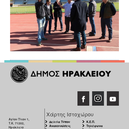
Χάρτης Ιστοχώρου
Αγίου Τίτου 1,
Δελτία Τύπου
Κ.Ε.Π.
Τ.Κ. 71202,
Ανακοινώσεις
Τηλέφωνα
Ηράκλειο