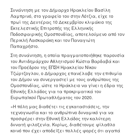
ΑΝΘΕΚΤΙΚΗ
ΠΟΛΗ
Συνάντηση με τον Δήμαρχο Ηρακλείου Βασίλη
Λαμπρινό, στο γραφείο του στην Λότζια, είχε το
πρωί της Δευτέρας 10 Δεκεμβρίου κλιμάκιο της
Εκτελεστικής Επιτροπής της Ελληνικής
Ποδοσφαιρικής Ομοσπονδίας, αποτελούμενο από τον
Περικλή Λασκαράκη και τον Παναγιώτη
Παπαχρήστο.
Στη συνάντηση, η οποία πραγματοποιήθηκε παρουσία
του Αντιδημάρχου Αθλητισμού Κώστα Βαρδαβά και
του Προέδρου της ΕΠΣΗ Ηρακλείου Νίκου
Τζώρτζογλου, ο Δήμαρχος επανέλαβε την επιθυμία
του Δήμου να συνεργαστεί με τους ανθρώπους της
Ομοσπονδίας, ώστε το Ηράκλειο να γίνει η έδρα της
Εθνικής Ελλάδος για τα προκριματικά του
Ευρωπαϊκού Πρωταθλήματος του 2020.
«Η πόλη μας διαθέτει τις εγκαταστάσεις, την
τεχνογνωσία και το ανθρώπινο δυναμικό για να
προσφέρει στην Εθνική Ελλάδος την καλύτερη
δυνατή φιλοξενία. Κυρίως, διαθέτουμε φίλαθλο
κοινό που έχει αποδείξει πολλές φορές ότι αγαπά