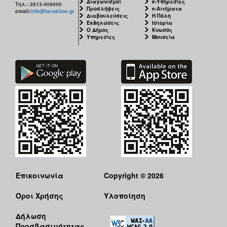
Διαγωνισμοί
e-Υπηρεσίες
Τηλ.: 2813-409000
Προσλήψεις
e-Αιτήματα
email:
info@heraklion.gr
Διαβουλεύσεις
Η Πόλη
Εκδηλώσεις
Ιστορία
Ο Δήμος
Κνωσός
Υπηρεσίες
Μουσεία
Επικοινωνία
Copyright © 2026
Όροι Χρήσης
Υλοποίηση
Δήλωση
Προσβασιμότητας