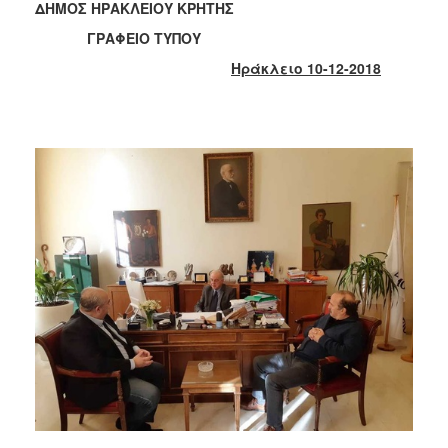
2018
ΔΗΜΟΣ ΗΡΑΚΛΕΙΟΥ ΚΡΗΤΗΣ
2017
ΓΡΑΦΕΙΟ ΤΥΠΟΥ
2016
Ηράκλειο 10-12-2018
2015
2013
2012
2011
2010
2006
Ο
ΤΟΠΟΣ
ΜΑΣ
ΠΟΛΙΤΙΣΜΟΣ