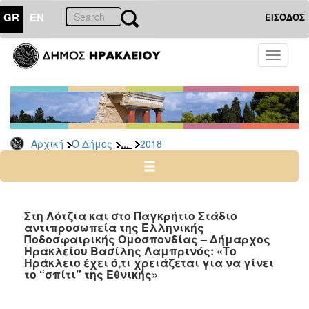
GR
EN
ΕΙΣΟΔΟΣ
Ο
Toggle
ΔΗΜΟΣ
navigati
Δελτία
Τύπου
Αρχείο
...
Αρχική
Ο Δήμος
2018
2026
2025
2024
2023
Στη Λότζια και στο Παγκρήτιο Στάδιο
αντιπροσωπεία της Ελληνικής
2022
Ποδοσφαιρικής Ομοσπονδίας – Δήμαρχος
2021
Ηρακλείου Βασίλης Λαμπρινός: «Το
Ηράκλειο έχει ό,τι χρειάζεται για να γίνει
2020
το “σπίτι” της Εθνικής»
2019