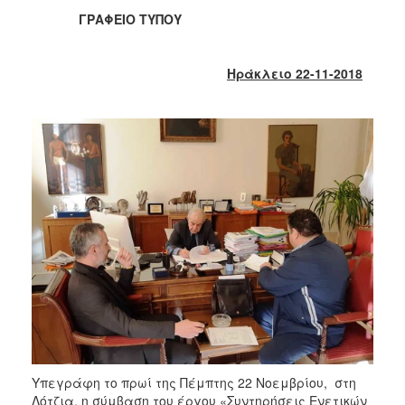
2018
ΓΡΑΦΕΙΟ ΤΥΠΟΥ
2017
2016
Ηράκλειο 22-11-2018
2015
2013
2012
2011
2010
2006
Ο
ΤΟΠΟΣ
ΜΑΣ
ΠΟΛΙΤΙΣΜΟΣ
Υπεγράφη το πρωί της Πέμπτης 22 Νοεμβρίου, στη
Λότζια, η σύμβαση του έργου «Συντηρήσεις Ενετικών