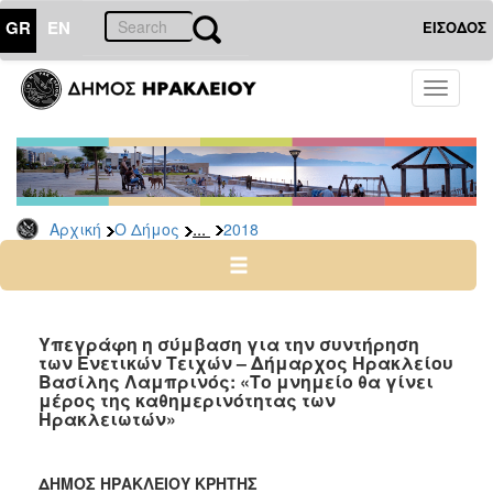
GR
EN
ΕΙΣΟΔΟΣ
Ο
Toggle
ΔΗΜΟΣ
navigati
Δελτία
Τύπου
Αρχείο
...
Αρχική
Ο Δήμος
2018
2026
2025
2024
2023
Υπεγράφη η σύμβαση για την συντήρηση
των Ενετικών Τειχών – Δήμαρχος Ηρακλείου
2022
Βασίλης Λαμπρινός: «Το μνημείο θα γίνει
2021
μέρος της καθημερινότητας των
Ηρακλειωτών»
2020
2019
ΔΗΜΟΣ ΗΡΑΚΛΕΙΟΥ ΚΡΗΤΗΣ