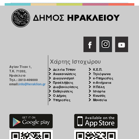
Χάρτης Ιστοχώρου
Αγίου Τίτου 1,
Δελτία Τύπου
Κ.Ε.Π.
Τ.Κ. 71202,
Ανακοινώσεις
Τηλέφωνα
Ηράκλειο
Διαγωνισμοί
e-Υπηρεσίες
Τηλ.: 2813-409000
Προσλήψεις
e-Αιτήματα
email:
info@heraklion.gr
Διαβουλεύσεις
Η Πόλη
Εκδηλώσεις
Ιστορία
Ο Δήμος
Κνωσός
Υπηρεσίες
Μουσεία