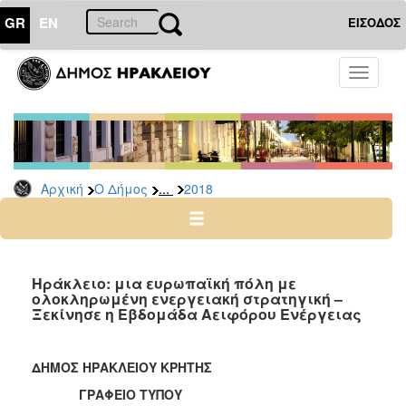
GR
EN
ΕΙΣΟΔΟΣ
Ο
Toggle
ΔΗΜΟΣ
navigati
Δελτία
Τύπου
Αρχείο
...
Αρχική
Ο Δήμος
2018
2026
2025
2024
2023
Ηράκλειο: μια ευρωπαϊκή πόλη με
ολοκληρωμένη ενεργειακή στρατηγική –
2022
Ξεκίνησε η Εβδομάδα Αειφόρου Ενέργειας
2021
2020
ΔΗΜΟΣ ΗΡΑΚΛΕΙΟΥ ΚΡΗΤΗΣ
2019
ΓΡΑΦΕΙΟ ΤΥΠΟΥ