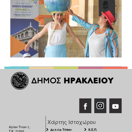
Χάρτης Ιστοχώρου
Αγίου Τίτου 1,
Δελτία Τύπου
Κ.Ε.Π.
Τ.Κ. 71202,