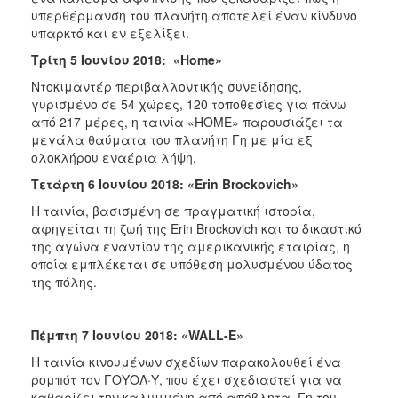
υπερθέρμανση του πλανήτη αποτελεί έναν κίνδυνο
υπαρκτό και εν εξελίξει.
Τρίτη 5 Ιουνίου 2018: «Home»
Ντοκιμαντέρ περιβαλλοντικής συνείδησης,
γυρισμένο σε 54 χώρες, 120 τοποθεσίες για πάνω
από 217 μέρες, η ταινία «HOME» παρουσιάζει τα
μεγάλα θαύματα του πλανήτη Γη με μία εξ
ολοκλήρου εναέρια λήψη.
Τετάρτη 6 Ιουνίου 2018: «Erin Brockovich»
Η ταινία, βασισμένη σε πραγματική ιστορία,
αφηγείται τη ζωή της Erin Brockovich και το δικαστικό
της αγώνα εναντίον της αμερικανικής εταιρίας, η
οποία εμπλέκεται σε υπόθεση μολυσμένου ύδατος
της πόλης.
Πέμπτη 7 Ιουνίου 2018: «WALL-E»
Η ταινία κινουμένων σχεδίων παρακολουθεί ένα
ρομπότ τον ΓΟΥΟΛ·Υ, που έχει σχεδιαστεί για να
καθαρίζει την καλυμμένη από απόβλητα, Γη του