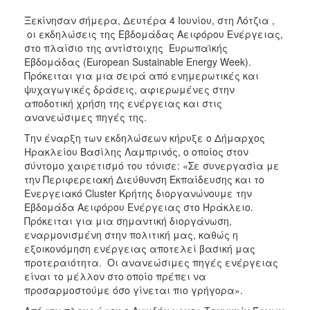
ΑΝΘΕΚΤΙΚΗ
ΠΟΛΗ
Ξεκίνησαν σήμερα, Δευτέρα 4 Ιουνίου, στη Λότζια ,
οι εκδηλώσεις της Εβδομάδας Αειφόρου Ενέργειας,
στο πλαίσιο της αντίστοιχης Ευρωπαϊκής
Εβδομάδας (European Sustainable Energy Week).
Πρόκειται για μια σειρά από ενημερωτικές και
ψυχαγωγικές δράσεις, αφιερωμένες στην
αποδοτική χρήση της ενέργειας και στις
ανανεώσιμες πηγές της.
Την έναρξη των εκδηλώσεων κήρυξε ο Δήμαρχος
Ηρακλείου Βασίλης Λαμπρινός, ο οποίος στον
σύντομο χαιρετισμό του τόνισε: «Σε συνεργασία με
την Περιφερειακή Διεύθυνση Εκπαίδευσης και το
Ενεργειακό Cluster Κρήτης διοργανώνουμε την
Εβδομάδα Αειφόρου Ενέργειας στο Ηράκλειο.
Πρόκειται για μια σημαντική διοργάνωση,
εναρμονισμένη στην πολιτική μας, καθώς η
εξοικονόμηση ενέργειας αποτελεί βασική μας
προτεραιότητα. Οι ανανεώσιμες πηγές ενέργειας
είναι το μέλλον στο οποίο πρέπει να
προσαρμοστούμε όσο γίνεται πιο γρήγορα».