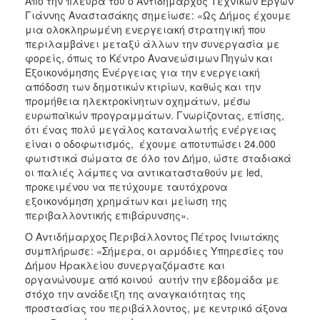
Από την πλευρά του ο Αντιδήμαρχος Τεχνικών Έργων
Γιάννης Αναστασάκης σημείωσε: «Ως Δήμος έχουμε
μια ολοκληρωμένη ενεργειακή στρατηγική που
περιλαμβάνει μεταξύ άλλων την συνεργασία με
φορείς, όπως το Κέντρο Ανανεώσιμων Πηγών και
Εξοικονόμησης Ενέργειας για την ενεργειακή
απόδοση των δημοτικών κτιρίων, καθώς και την
προμήθεια ηλεκτροκίνητων οχημάτων, μέσω
ευρωπαϊκών προγραμμάτων. Γνωρίζοντας, επίσης,
ότι ένας πολύ μεγάλος καταναλωτής ενέργειας
είναι ο οδοφωτισμός, έχουμε αποτυπώσει 24.000
φωτιστικά σώματα σε όλο τον Δήμο, ώστε σταδιακά
οι παλιές λάμπες να αντικατασταθούν με led,
προκειμένου να πετύχουμε ταυτόχρονα
εξοικονόμηση χρημάτων και μείωση της
περιβαλλοντικής επιβάρυνσης».
Ο Αντιδήμαρχος Περιβάλλοντος Πέτρος Ινιωτάκης
συμπλήρωσε: «Σήμερα, οι αρμόδιες Υπηρεσίες του
Δήμου Ηρακλείου συνεργαζόμαστε και
οργανώνουμε από κοινού αυτήν την εβδομάδα με
στόχο την ανάδειξη της αναγκαιότητας της
προστασίας του περιβάλλοντος, με κεντρικό άξονα