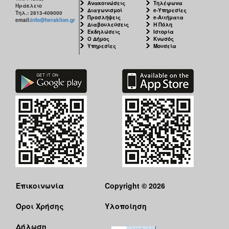
Ανακοινώσεις
Τηλέφωνα
Ηράκλειο
Διαγωνισμοί
e-Υπηρεσίες
Τηλ.: 2813-409000
Προσλήψεις
e-Αιτήματα
email:
info@heraklion.gr
Διαβουλεύσεις
Η Πόλη
Εκδηλώσεις
Ιστορία
Ο Δήμος
Κνωσός
Υπηρεσίες
Μουσεία
Επικοινωνία
Copyright © 2026
Όροι Χρήσης
Υλοποίηση
Δήλωση