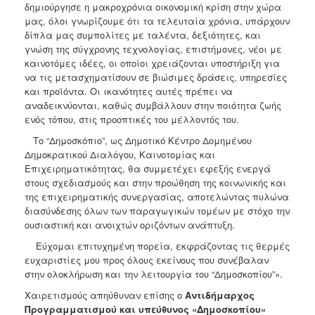
δημιούργησε η μακροχρόνια οικονομική κρίση στην χώρα
μας, όλοι γνωρίζουμε ότι τα τελευταία χρόνια, υπάρχουν
δίπλα μας συμπολίτες με ταλέντα, δεξιότητες, και
γνώση της σύγχρονης τεχνολογίας, επιστήμονες, νέοι με
καινοτόμες ιδέες, οι οποίοι χρειάζονται υποστήριξη για
να τις μετασχηματίσουν σε βιώσιμες δράσεις, υπηρεσίες
και προϊόντα. Οι ικανότητες αυτές πρέπει να
αναδεικνύονται, καθώς συμβάλλουν στην ποιότητα ζωής
ενός τόπου, στις προοπτικές του μέλλοντός του.
Το “Δημοσκόπιο”, ως Δημοτικό Κέντρο Δομημένου
Δημοκρατικού Διαλόγου, Καινοτομίας και
Επιχειρηματικότητας, θα συμμετέχει εφεξής ενεργά
στους σχεδιασμούς και στην προώθηση της κοινωνικής και
της επιχειρηματικής συνεργασίας, αποτελώντας πυλώνα
διασύνδεσης όλων των παραγωγικών τομέων με στόχο την
ουσιαστική και ανοιχτών οριζόντων ανάπτυξη.
Εύχομαι επιτυχημένη πορεία, εκφράζοντας τις θερμές
ευχαριστίες μου προς όλους εκείνους που συνέβαλαν
στην ολοκλήρωση και την λειτουργία του “Δημοσκοπίου”».
Χαιρετισμούς απηύθυναν επίσης ο
Αντιδήμαρχος
Προγραμματισμού και υπεύθυνος «Δημοσκοπίου»