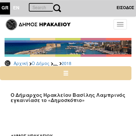
GR
EN
ΕΙΣΟΔΟΣ
Ο
Toggle
ΔΗΜΟΣ
navigati
Δελτία
Τύπου
Αρχείο
...
Αρχική
Ο Δήμος
2018
2026
2025
2024
2023
O Δήμαρχος Ηρακλείου Βασίλης Λαμπρινός
εγκαινίασε το «Δημοσκόπιο»
2022
2021
2020
2019
ΔΗΜΟΣ ΗΡΑΚΛΕΙΟΥ