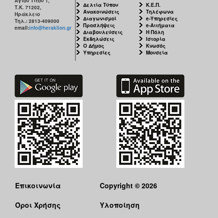
Αγίου Τίτου 1,
Δελτία Τύπου
Κ.Ε.Π.
Τ.Κ. 71202,
Ανακοινώσεις
Τηλέφωνα
Ηράκλειο
Διαγωνισμοί
e-Υπηρεσίες
Τηλ.: 2813-409000
Προσλήψεις
e-Αιτήματα
email:
info@heraklion.gr
Διαβουλεύσεις
Η Πόλη
Εκδηλώσεις
Ιστορία
Ο Δήμος
Κνωσός
Υπηρεσίες
Μουσεία
Επικοινωνία
Copyright © 2026
Όροι Χρήσης
Υλοποίηση