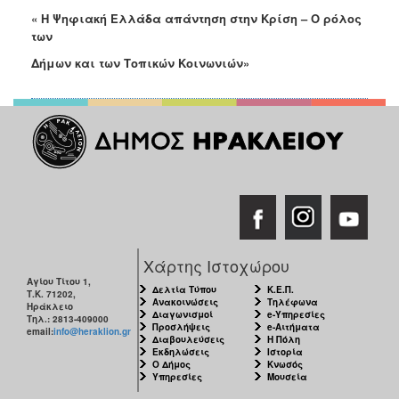
« Η Ψηφιακή Ελλάδα απάντηση στην Κρίση – Ο ρόλος
των
Δήμων και των Τοπικών Κοινωνιών»
Χάρτης Ιστοχώρου
Αγίου Τίτου 1,
Δελτία Τύπου
Κ.Ε.Π.
Τ.Κ. 71202,
Ανακοινώσεις
Τηλέφωνα
Ηράκλειο
Διαγωνισμοί
e-Υπηρεσίες
Τηλ.: 2813-409000
Προσλήψεις
e-Αιτήματα
email:
info@heraklion.gr
Διαβουλεύσεις
Η Πόλη
Εκδηλώσεις
Ιστορία
Ο Δήμος
Κνωσός
Υπηρεσίες
Μουσεία