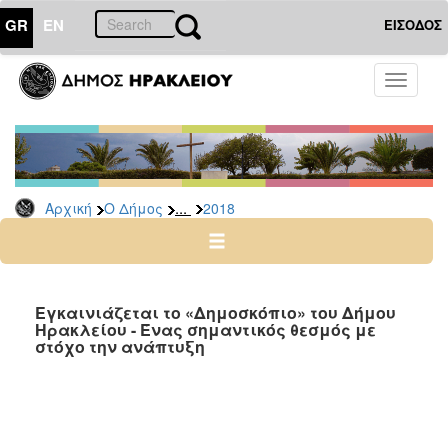
GR
EN
ΕΙΣΟΔΟΣ
Ο
Toggle
ΔΗΜΟΣ
navigati
Δελτία
Τύπου
Αρχείο
...
Αρχική
Ο Δήμος
2018
2026
2025
2024
2023
Εγκαινιάζεται το «Δημοσκόπιο» του Δήμου
Ηρακλείου - Ένας σημαντικός θεσμός με
2022
στόχο την ανάπτυξη
2021
2020
2019