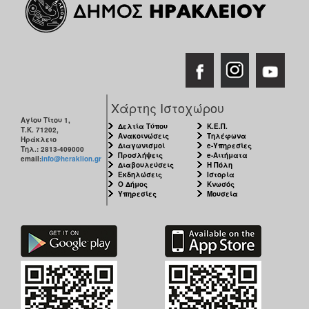
Χάρτης Ιστοχώρου
Αγίου Τίτου 1,
Δελτία Τύπου
Κ.Ε.Π.
Τ.Κ. 71202,
Ανακοινώσεις
Τηλέφωνα
Ηράκλειο
Διαγωνισμοί
e-Υπηρεσίες
Τηλ.: 2813-409000
Προσλήψεις
e-Αιτήματα
email:
info@heraklion.gr
Διαβουλεύσεις
Η Πόλη
Εκδηλώσεις
Ιστορία
Ο Δήμος
Κνωσός
Υπηρεσίες
Μουσεία