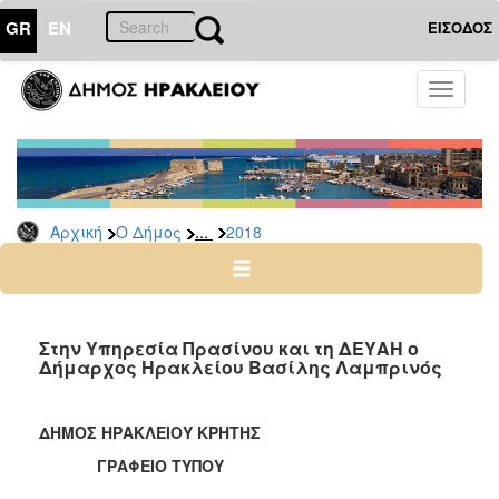
GR
EN
ΕΙΣΟΔΟΣ
Ο
Toggle
ΔΗΜΟΣ
navigati
Δελτία
Τύπου
Αρχείο
...
Αρχική
Ο Δήμος
2018
2026
2025
2024
2023
Στην Υπηρεσία Πρασίνου και τη ΔΕΥΑΗ ο
Δήμαρχος Ηρακλείου Βασίλης Λαμπρινός
2022
2021
ΔΗΜΟΣ ΗΡΑΚΛΕΙΟΥ ΚΡΗΤΗΣ
2020
ΓΡΑΦΕΙΟ ΤΥΠΟΥ
2019