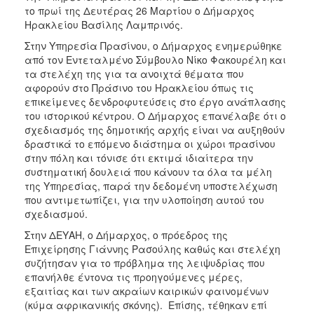
ΑΝΘΕΚΤΙΚΗ
το πρωί της Δευτέρας 26 Μαρτίου ο Δήμαρχος
ΠΟΛΗ
Ηρακλείου Βασίλης Λαμπρινός.
Στην Υπηρεσία Πρασίνου, o Δήμαρχος ενημερώθηκε
από τον Εντεταλμένο Σύμβουλο Νίκο Φακουρέλη και
τα στελέχη της για τα ανοιχτά θέματα που
αφορούν στο Πράσινο του Ηρακλείου όπως τις
επικείμενες δενδροφυτεύσεις στο έργο ανάπλασης
του ιστορικού κέντρου. Ο Δήμαρχος επανέλαβε ότι ο
σχεδιασμός της δημοτικής αρχής είναι να αυξηθούν
δραστικά το επόμενο διάστημα οι χώροι πρασίνου
στην πόλη και τόνισε ότι εκτιμά ιδιαίτερα την
συστηματική δουλειά που κάνουν τα όλα τα μέλη
της Υπηρεσίας, παρά την δεδομένη υποστελέχωση
που αντιμετωπίζει, για την υλοποίηση αυτού του
σχεδιασμού.
Στην ΔΕΥΑΗ, ο Δήμαρχος, ο πρόεδρος της
Επιχείρησης Γιάννης Ρασούλης καθώς και στελέχη
συζήτησαν για το πρόβλημα της λειψυδρίας που
επανήλθε έντονα τις προηγούμενες μέρες,
εξαιτίας και των ακραίων καιρικών φαινομένων
(κύμα αφρικανικής σκόνης). Επίσης, τέθηκαν επί