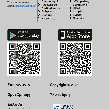
Διαγωνισμοί
e-Υπηρεσίες
Τηλ.: 2813-409000
Προσλήψεις
e-Αιτήματα
email:
info@heraklion.gr
Διαβουλεύσεις
Η Πόλη
Εκδηλώσεις
Ιστορία
Ο Δήμος
Κνωσός
Υπηρεσίες
Μουσεία
Επικοινωνία
Copyright © 2026
Όροι Χρήσης
Υλοποίηση
Δήλωση