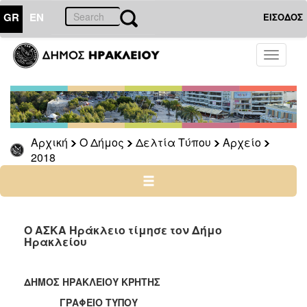
GR
EN
ΕΙΣΟΔΟΣ
Ο
Toggle
ΔΗΜΟΣ
navigati
Δελτία
Τύπου
Αρχείο
Αρχική
Ο Δήμος
Δελτία Τύπου
Αρχείο
2026
2018
2025
2024
2023
2022
Ο ΑΣΚΑ Ηράκλειο τίμησε τον Δήμο
Ηρακλείου
2021
2020
ΔΗΜΟΣ ΗΡΑΚΛΕΙΟΥ ΚΡΗΤΗΣ
2019
ΓΡΑΦΕΙΟ ΤΥΠΟΥ