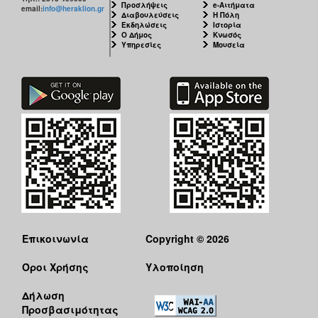
Προσλήψεις
e-Αιτήματα
email:
info@heraklion.gr
Διαβουλεύσεις
Η Πόλη
Εκδηλώσεις
Ιστορία
Ο Δήμος
Κνωσός
Υπηρεσίες
Μουσεία
Επικοινωνία
Copyright © 2026
Όροι Χρήσης
Υλοποίηση
Δήλωση
Προσβασιμότητας