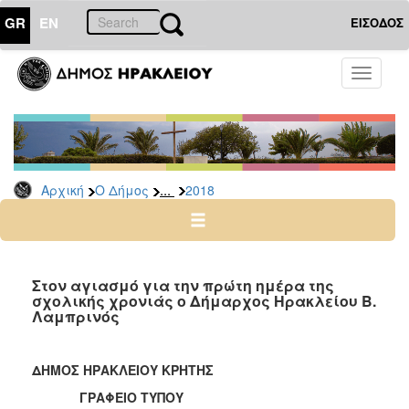
GR
EN
ΕΙΣΟΔΟΣ
Ο
Toggle
ΔΗΜΟΣ
navigati
Δελτία
Τύπου
Αρχείο
...
Αρχική
Ο Δήμος
2018
2026
2025
2024
2023
Στον αγιασμό για την πρώτη ημέρα της
σχολικής χρονιάς ο Δήμαρχος Ηρακλείου Β.
2022
Λαμπρινός
2021
2020
ΔΗΜΟΣ ΗΡΑΚΛΕΙΟΥ ΚΡΗΤΗΣ
2019
ΓΡΑΦΕΙΟ ΤΥΠΟΥ