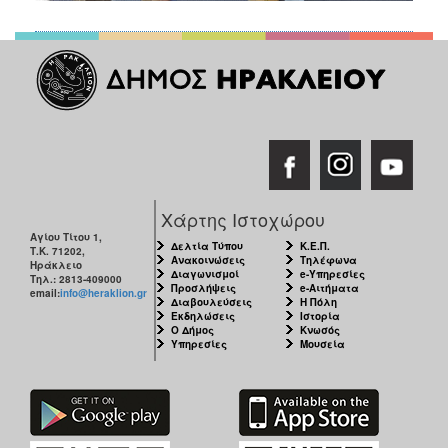
Χάρτης Ιστοχώρου
Αγίου Τίτου 1,
Δελτία Τύπου
Κ.Ε.Π.
Τ.Κ. 71202,
Ανακοινώσεις
Τηλέφωνα
Ηράκλειο
Διαγωνισμοί
e-Υπηρεσίες
Τηλ.: 2813-409000
Προσλήψεις
e-Αιτήματα
email:
info@heraklion.gr
Διαβουλεύσεις
Η Πόλη
Εκδηλώσεις
Ιστορία
Ο Δήμος
Κνωσός
Υπηρεσίες
Μουσεία