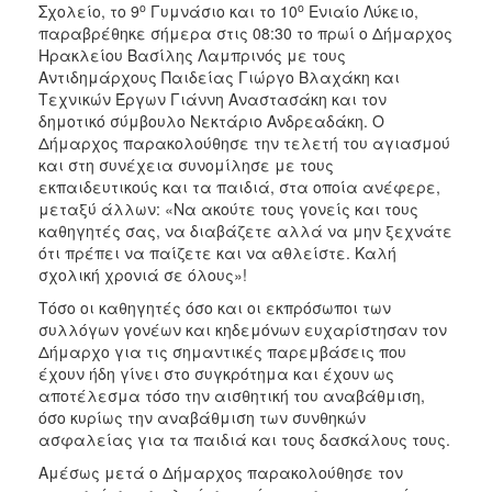
ο
ο
Σχολείο, το 9
Γυμνάσιο και το 10
Ενιαίο Λύκειο,
ΑΝΘΕΚΤΙΚΗ
ΠΟΛΗ
παραβρέθηκε σήμερα στις 08:30 το πρωί ο Δήμαρχος
Ηρακλείου Βασίλης Λαμπρινός με τους
Αντιδημάρχους Παιδείας Γιώργο Βλαχάκη και
Τεχνικών Έργων Γιάννη Αναστασάκη και τον
δημοτικό σύμβουλο Νεκτάριο Ανδρεαδάκη. Ο
Δήμαρχος παρακολούθησε την τελετή του αγιασμού
και στη συνέχεια συνομίλησε με τους
εκπαιδευτικούς και τα παιδιά, στα οποία ανέφερε,
μεταξύ άλλων: «Να ακούτε τους γονείς και τους
καθηγητές σας, να διαβάζετε αλλά να μην ξεχνάτε
ότι πρέπει να παίζετε και να αθλείστε. Καλή
σχολική χρονιά σε όλους»!
Τόσο οι καθηγητές όσο και οι εκπρόσωποι των
συλλόγων γονέων και κηδεμόνων ευχαρίστησαν τον
Δήμαρχο για τις σημαντικές παρεμβάσεις που
έχουν ήδη γίνει στο συγκρότημα και έχουν ως
αποτέλεσμα τόσο την αισθητική του αναβάθμιση,
όσο κυρίως την αναβάθμιση των συνθηκών
ασφαλείας για τα παιδιά και τους δασκάλους τους.
Αμέσως μετά ο Δήμαρχος παρακολούθησε τον