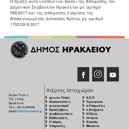
Η πράξη αυτή υλοποιείται βάσει της Απόφασης του
Δημοτικού Συμβουλίου Ηρακλείου με αριθμό
588/2017 και της απόφασης έγκρισης της
Αποκεντρωμένης Διοίκησης Κρήτης με αριθμό
1702/29-9-2017.
Χάρτης Ιστοχώρου
Αγίου Τίτου 1,
Δελτία Τύπου
Κ.Ε.Π.
Τ.Κ. 71202,
Ανακοινώσεις
Τηλέφωνα
Ηράκλειο
Διαγωνισμοί
e-Υπηρεσίες
Τηλ.: 2813-409000
Προσλήψεις
e-Αιτήματα
email:
info@heraklion.gr
Διαβουλεύσεις
Η Πόλη
Εκδηλώσεις
Ιστορία
Ο Δήμος
Κνωσός
Υπηρεσίες
Μουσεία