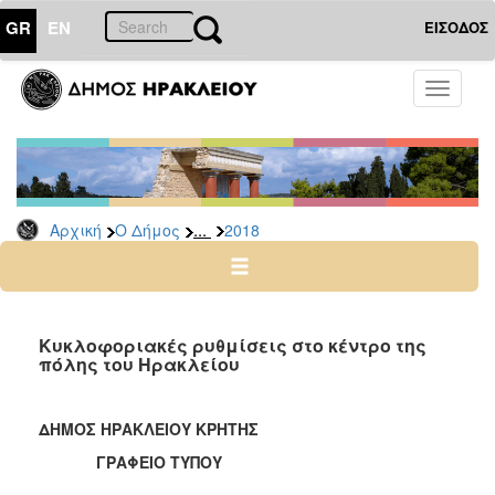
GR
EN
ΕΙΣΟΔΟΣ
Ο
Toggle
ΔΗΜΟΣ
navigati
Δελτία
Τύπου
Αρχείο
...
Αρχική
Ο Δήμος
2018
2026
2025
2024
2023
Κυκλοφοριακές ρυθμίσεις στο κέντρο της
πόλης του Ηρακλείου
2022
2021
ΔΗΜΟΣ ΗΡΑΚΛΕΙΟΥ ΚΡΗΤΗΣ
2020
ΓΡΑΦΕΙΟ ΤΥΠΟΥ
2019