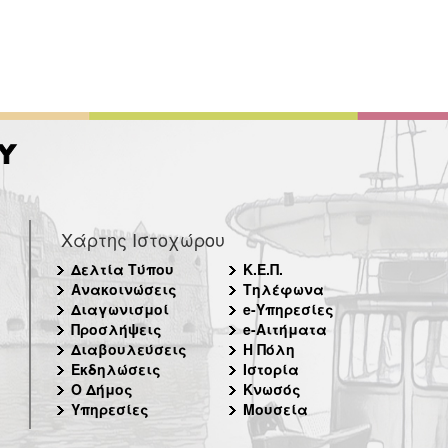
Χάρτης Ιστοχώρου
Δελτία Τύπου
Κ.Ε.Π.
Ανακοινώσεις
Τηλέφωνα
Διαγωνισμοί
e-Υπηρεσίες
Προσλήψεις
e-Αιτήματα
Διαβουλεύσεις
Η Πόλη
Εκδηλώσεις
Ιστορία
Ο Δήμος
Κνωσός
Υπηρεσίες
Μουσεία