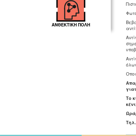
Πιστ
Φωτο
Βεβα
ΑΝΘΕΚΤΙΚΗ ΠΟΛΗ
αντί
Αντί
σημε
υποβ
Αντί
όλων
Οποι
Απα
γιατ
Το κ
κέντ
Ωρά
Τηλ.