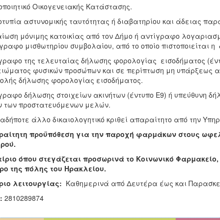
οποιητικό Οικογενειακής Κατάστασης.
τυπία αστυνομικής ταυτότητας ή διαβατηρίου και άδειας παρα
ίωση μόνιμης κατοικίας από τον Δήμο ή αντίγραφο λογαριασ
γραφο μισθωτηρίου συμβολαίου, από το οποίο πιστοποιείται η 
γραφο της τελευταίας δήλωσης φορολογίας εισοδήματος (έντ
ιώματος φυσικών προσώπων και σε περίπτωση μη υπάρξεως α
ολής δήλωσης φορολογίας εισοδήματος.
γραφο δήλωσης στοιχείων ακινήτων (έντυπο Ε9) ή υπεύθυνη δή
 των προστατευόμενων μελών.
αδήποτε άλλο δικαιολογητικό κριθεί απαραίτητο από την Υπηρ
ραίτητη προϋπόθεση για την παροχή φαρμάκων στους ωφελ
ρού.
τίριο όπου στεγάζεται προσωρινά το Κοινωνικό Φαρμακείο, 
ρο της πόλης του Ηρακλείου.
ριο λειτουργίας:
Καθημερινά από Δευτέρα έως και Παρασκευή,
:
2810289874