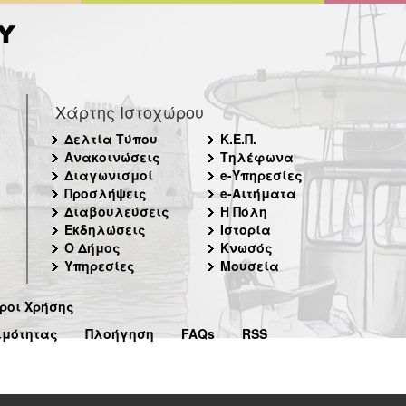
Χάρτης Ιστοχώρου
Δελτία Τύπου
Κ.Ε.Π.
Ανακοινώσεις
Τηλέφωνα
Διαγωνισμοί
e-Υπηρεσίες
Προσλήψεις
e-Αιτήματα
Διαβουλεύσεις
Η Πόλη
Εκδηλώσεις
Ιστορία
Ο Δήμος
Κνωσός
Υπηρεσίες
Μουσεία
ροι Χρήσης
ιμότητας
Πλοήγηση
FAQs
RSS