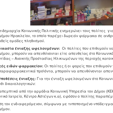
τιδημαρχία Κοινωνικής Πολιτικής ενημερώνει τους πολίτες γι
Δήμου Ηρακλείου, το οποίο παρέχει δωρεάν φάρμακα σε ανθρώ
αθείς ομάδες πληθυσμού.
δικασία ένταξης ωφελουμένων:
Οι πολίτες που επιθυμούν ν
Δήμου, μπορούν να απευθύνονται είτε απευθείας στο Κοινωνικό
τίδας – Ανοικτής Προστασίας Ηλικιωμένων της περιοχής κατοι
εές ειδών φαρμακείου:
Οι πολίτες ή οι φορείς που επιθυμού
παραφαρμακευτικά προϊόντα, μπορούν να απευθύνονται απευθ
ϋποθέσεις ένταξης:
Για την ένταξη ωφελουμένων στο Κοινωνι
θι δικαιολογητικών:
πεμπτικό από την αρμόδια Κοινωνική Υπηρεσία του Δήμου (ΚΕ
τικό Ιατρείο, Κέντρο Αστέγων κ.α), εφόσον ο πολίτης παραπέ
ση του ενδιαφερόμενου, σύμφωνα με τυποποιημένο υπόδειγμα 
Δήμου.