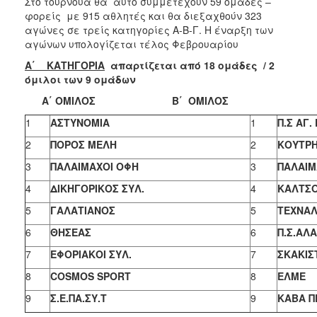
Στο τουρνουά θα αυτό συμμετέχουν 59 ομάδες –
ΑΝΘΕΚΤΙΚΗ
φορείς με 915 αθλητές και θα διεξαχθούν 323
ΠΟΛΗ
αγώνες σε τρείς κατηγορίες Α-Β-Γ. Η έναρξη των
αγώνων υπολογίζεται τέλος Φεβρουαρίου
Α΄ ΚΑΤΗΓΟΡΙΑ
απαρτίζεται από 18 ομάδες / 2
όμιλοι των 9 ομάδων
Α΄ ΟΜΙΛΟΣ Β΄ ΟΜΙΛΟΣ
1
ΑΣΤΥΝΟΜΙΑ
1
Π.Σ ΑΓ
2
ΠΟΡΟΣ ΜΕΛΗ
2
ΚΟΥΤΡ
3
ΠΑΛΑΙΜΑΧΟΙ ΟΦΗ
3
ΠΑΛΑΙΜ
4
ΔΙΚΗΓΟΡΙΚΟΣ ΣΥΛ.
4
ΚΑΛΤΣ
5
ΓΑΛΑΤΙΑΝΟΣ
5
ΤΕΧΝΑ
6
ΘΗΣΕΑΣ
6
Π.Σ.ΑΛΑ
7
ΕΦΟΡΙΑΚΟΙ ΣΥΛ.
7
ΣΚΑΚΙΣ
8
COSMOS SPORT
8
ΕΛΜΕ
9
Σ.Ε.ΠΑ.ΣΥ.Τ
9
ΚΑΒΑ Π