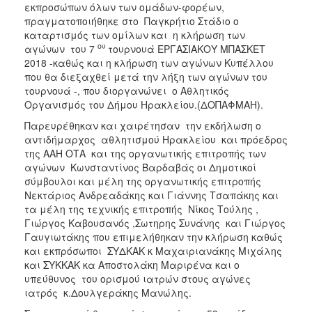
2018
εκπροσώπων όλων των ομάδων-φορέων,
πραγματοποιήθηκε στο Παγκρήτιο Στάδιο ο
2017
καταρτισμός των ομίλων και η κλήρωση των
2016
ου
αγώνων του 7
τουρνουά ΕΡΓΑΣΙΑΚΟΥ ΜΠΑΣΚΕΤ
2018 -καθώς και η κλήρωση των αγώνων Κυπέλλου
2015
που θα διεξαχθεί μετά την λήξη των αγώνων του
2013
τουρνουά -, που διοργανώνει ο Αθλητικός
Οργανισμός του Δήμου Ηρακλείου.(ΔΟΠΑΦΜΑΗ).
2012
Παρευρέθηκαν και χαιρέτησαν την εκδήλωση ο
2011
αντιδήμαρχος αθλητισμού Ηρακλείου και πρόεδρος
2010
της ΑΑΗ ΟΤΑ και της οργανωτικής επιτροπής των
αγώνων Κωνσταντίνος Βαρδαβάς οι Δημοτικοί
2006
σύμβουλοι και μέλη της οργανωτικής επιτροπής
Νεκτάριος Ανδρεαδάκης και Γιάννης Τσαπάκης και
τα μέλη της τεχνικής επιτροπής Νίκος Τούλης ,
Γιώργος Καβουσανός ,Σωτηρης Συνάνης και Γιώργος
Γαυγιωτάκης που επιμελήθηκαν την κλήρωση καθώς
Ο
ΤΟΠΟΣ
και εκπρόσωποι ΣΥΔΚΑΚ κ Μαχαιριανάκης Μιχάλης
ΜΑΣ
και ΣΥΚΚΑΚ κα Αποστολάκη Μαριρένα και ο
υπεύθυνος του ορισμού ιατρών στους αγώνες
ΠΟΛΙΤΙΣΜΟΣ
ιατρός κ.Δουλγεράκης Μανώλης.