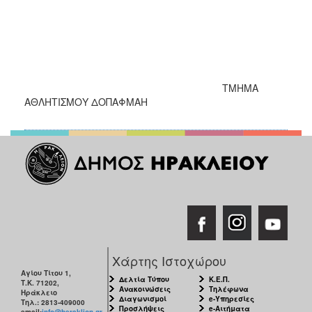
ΤΜΗΜΑ
ΑΘΛΗΤΙΣΜΟΥ ΔΟΠΑΦΜΑΗ
Χάρτης Ιστοχώρου
Αγίου Τίτου 1,
Δελτία Τύπου
Κ.Ε.Π.
Τ.Κ. 71202,
Ανακοινώσεις
Τηλέφωνα
Ηράκλειο
Διαγωνισμοί
e-Υπηρεσίες
Τηλ.: 2813-409000
Προσλήψεις
e-Αιτήματα
email:
info@heraklion.gr