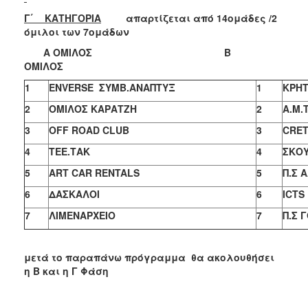
Γ΄ ΚΑΤΗΓΟΡΙΑ
απαρτίζεται από 14ομάδες /2
όμιλοι των 7ομάδων
Α ΟΜΙΛΟΣ Β
ΟΜΙΛΟΣ
1
ENVERSE
ΣΥΜΒ.ΑΝΑΠΤΥΞ
1
ΚΡΗΤ
2
ΟΜΙΛΟΣ ΚΑΡΑΤΖΗ
2
A.M.T
3
OFF ROAD CLUB
3
CRET
4
ΤΕΕ.ΤΑΚ
4
ΣΚΟ
5
ART CAR RENTALS
5
Π.Σ 
6
ΔΑΣΚΑΛΟΙ
6
ICTS
7
ΛΙΜΕΝΑΡΧΕΙΟ
7
Π.Σ 
μετά το παραπάνω πρόγραμμα θα ακολουθήσει
η Β και η Γ Φάση