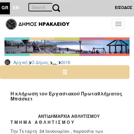
GR
EN
ΕΙΣΟΔΟΣ
Ο
Toggle
ΔΗΜΟΣ
navigati
Δελτία
Τύπου
Αρχείο
...
Αρχική
Ο Δήμος
2018
2026
2025
2024
2023
Η κλήρωση του Εργασιακού Πρωταθλήματος
Μπάσκετ
2022
2021
ΑΝΤΙΔΗΜΑΡΧΙΑ ΑΘΛΗΤΙΣΜΟΥ
2020
Τ Μ Η Μ Α Α Θ Λ Η Τ Ι Σ Μ Ο Υ
2019
Την Τετάρτη 24 Ιανουαρίου , παρουσία των