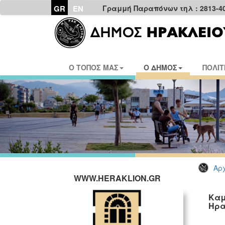
GR
EN
Γραμμή Παραπόνων τηλ : 2813-4
Ο ΤΟΠΟΣ ΜΑΣ
Ο ΔΗΜΟΣ
ΠΟΛΙΤ
Αρχ
WWW.HERAKLION.GR
Καμ
Ηρα