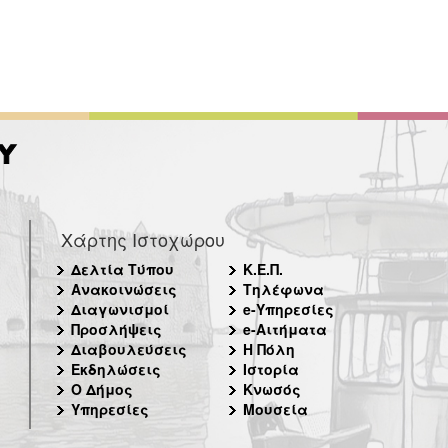
Χάρτης Ιστοχώρου
Δελτία Τύπου
Κ.Ε.Π.
Ανακοινώσεις
Τηλέφωνα
Διαγωνισμοί
e-Υπηρεσίες
Προσλήψεις
e-Αιτήματα
Διαβουλεύσεις
Η Πόλη
Εκδηλώσεις
Ιστορία
Ο Δήμος
Κνωσός
Υπηρεσίες
Μουσεία