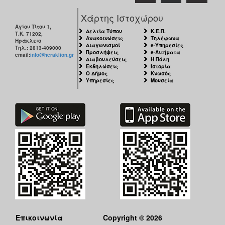
Χάρτης Ιστοχώρου
Αγίου Τίτου 1,
Δελτία Τύπου
Κ.Ε.Π.
Τ.Κ. 71202,
Ανακοινώσεις
Τηλέφωνα
Ηράκλειο
Διαγωνισμοί
e-Υπηρεσίες
Τηλ.: 2813-409000
Προσλήψεις
e-Αιτήματα
email:
info@heraklion.gr
Διαβουλεύσεις
Η Πόλη
Εκδηλώσεις
Ιστορία
Ο Δήμος
Κνωσός
Υπηρεσίες
Μουσεία
Επικοινωνία
Copyright © 2026