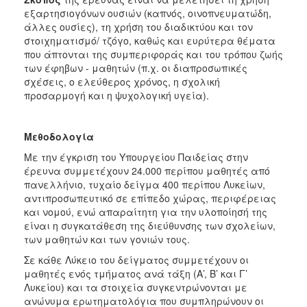
ΑΝΘΕΚΤΙΚΗ
εξαρτησιογόνων ουσιών (καπνός, οινοπνευματώδη,
ΠΟΛΗ
άλλες ουσίες), τη χρήση του διαδικτύου και τον
στοιχηματισμό/ τζόγο, καθώς και ευρύτερα θέματα
που άπτονται της συμπεριφοράς και του τρόπου ζωής
των έφηβων - μαθητών (π.χ. οι διαπροσωπικές
σχέσεις, ο ελεύθερος χρόνος, η σχολική
προσαρμογή και η ψυχολογική υγεία).
Μεθοδολογία
Με την έγκριση του Υπουργείου Παιδείας στην
έρευνα συμμετέχουν 24.000 περίπου μαθητές από
πανελλήνιο, τυχαίο δείγμα 400 περίπου Λυκείων,
αντιπροσωπευτικό σε επίπεδο χώρας, περιφέρειας
και νομού, ενώ απαραίτητη για την υλοποίησή της
είναι η συγκατάθεση της διεύθυνσης των σχολείων,
των μαθητών και των γονιών τους.
Σε κάθε Λύκειο του δείγματος συμμετέχουν οι
μαθητές ενός τμήματος ανά τάξη (Α’, Β’ και Γ’
Λυκείου) και τα στοιχεία συγκεντρώνονται με
ανώνυμα ερωτηματολόγια που συμπληρώνουν οι