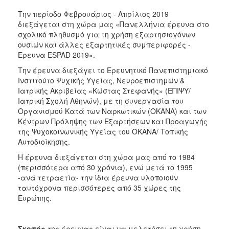
2018
Την περίοδο Φεβρουάριος - Απρίλιος 2019
2017
διεξάγεται στη χώρα μας «Πανελλήνια έρευνα στο
2016
σχολικό πληθυσμό για τη χρήση εξαρτησιογόνων
ουσιών και άλλες εξαρτητικές συμπεριφορές -
2015
Έρευνα ESPAD 2019».
2013
Την έρευνα διεξάγει το Ερευνητικό Πανεπιστημιακό
2012
Ινστιτούτο Ψυχικής Υγείας, Νευροεπιστημών &
Ιατρικής Ακριβείας «Κώστας Στεφανής» (ΕΠΙΨΥ/
2011
Ιατρική Σχολή Αθηνών), με τη συνεργασία του
2010
Οργανισμού Κατά των Ναρκωτικών (ΟΚΑΝΑ) και των
Κέντρων Πρόληψης των Εξαρτήσεων και Προαγωγής
2006
της Ψυχοκοινωνικής Υγείας του ΟΚΑΝΑ/ Τοπικής
Αυτοδιοίκησης.
Η έρευνα διεξάγεται στη χώρα μας από το 1984
(περισσότερα από 30 χρόνια), ενώ μετά το 1995
Ο
-ανά τετραετία- την ίδια έρευνα υλοποιούν
ΤΟΠΟΣ
ταυτόχρονα περισσότερες από 35 χώρες της
ΜΑΣ
Ευρώπης.
ΠΟΛΙΤΙΣΜΟΣ
Σκοπός
της έρευνας είναι να μελετήσει τη χρήση