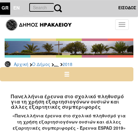
GR
EN
ΕΙΣΟΔΟΣ
Ο
Toggle
ΔΗΜΟΣ
navigati
Δελτία
Τύπου
Αρχείο
...
Αρχική
Ο Δήμος
2018
2026
2025
2024
2023
Πανελλήνια έρευνα στο σχολικό πληθυσμό
για τη χρήση εξαρτησιογόνων ουσιών και
2022
άλλες εξαρτητικές συμπεριφορές
2021
«Πανελλήνια έρευνα στο σχολικό πληθυσμό για
2020
τη χρήση εξαρτησιογόνων ουσιών και άλλες
εξαρτητικές συμπεριφορές - Έρευνα ESPAD 2019»
2019