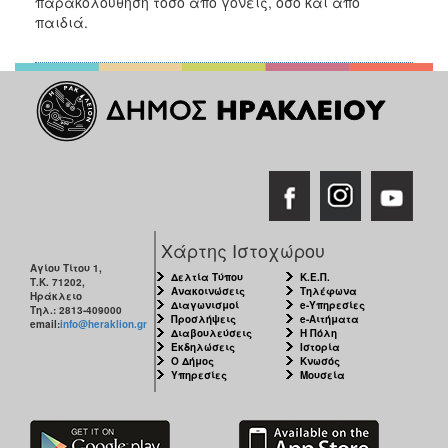
παρακολούθηση τόσο από γονείς, όσο και από
ΑΝΘΕΚΤΙΚΗ
παιδιά.
ΠΟΛΗ
Χάρτης Ιστοχώρου
Αγίου Τίτου 1,
Δελτία Τύπου
Κ.Ε.Π.
Τ.Κ. 71202,
Ανακοινώσεις
Τηλέφωνα
Ηράκλειο
Διαγωνισμοί
e-Υπηρεσίες
Τηλ.: 2813-409000
Προσλήψεις
e-Αιτήματα
email:
info@heraklion.gr
Διαβουλεύσεις
Η Πόλη
Εκδηλώσεις
Ιστορία
Ο Δήμος
Κνωσός
Υπηρεσίες
Μουσεία