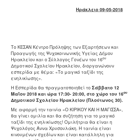
2018
Ηράκλειο 09-05-2018
2017
2016
2015
2013
Το ΚΕΣΑΝ Κέντρο Πρόληψης των Εξαρτήσεων και
2012
Προαγωγής της Ψυχοκοινωνικής Υγείας Δήμου
2011
ου
Ηρακλείου και ο
Σύλλογος Γονέων του 16
Δημοτικού Σχολείου Ηρακλείου, διοργανώνουν
2010
εσπερίδα με θέμα: «Το μαγικό ταξίδι της
2006
ενηλικίωσης».
Η Εσπερίδα θα πραγματοποιηθεί το
Σάββατο 12
ου
Μαΐου 2018 και ώρα 17:30- 20:00, στο χώρο του 16
Δημοτικού Σχολείου Ηρακλείου (Πλούτωνος 30).
Ο
Με αφορμή την ταινία «Ο ΚΙΡΙΚΟΥ ΚΑΙ Η ΜΑΓΙΣΣΑ»,
ΤΟΠΟΣ
θα γίνει ομιλία και θα συζήτηση για το μαγικό
ΜΑΣ
ταξίδι της ενηλικίωσης! Ομιλήτρια θα είναι η
Ψυχολόγος Άννα Χρυσουλάκη. Η ταινία είναι
ΠΟΛΙΤΙΣΜΟΣ
κινουμένων σχεδίων και είναι κατάλληλη για