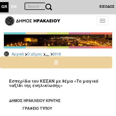
GR
EN
ΕΙΣΟΔΟΣ
Ο
Toggle
ΔΗΜΟΣ
navigati
Δελτία
Τύπου
Αρχείο
...
Αρχική
Ο Δήμος
2018
2026
2025
2024
2023
Εσπερίδα του ΚΕΣΑΝ με θέμα «Το μαγικό
ταξίδι της ενηλικίωσης»
2022
2021
ΔΗΜΟΣ ΗΡΑΚΛΕΙΟΥ ΚΡΗΤΗΣ
2020
ΓΡΑΦΕΙΟ ΤΥΠΟΥ
2019