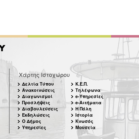
Χάρτης Ιστοχώρου
Δελτία Τύπου
Κ.Ε.Π.
Ανακοινώσεις
Τηλέφωνα
Διαγωνισμοί
e-Υπηρεσίες
Προσλήψεις
e-Αιτήματα
Διαβουλεύσεις
Η Πόλη
Εκδηλώσεις
Ιστορία
Ο Δήμος
Κνωσός
Υπηρεσίες
Μουσεία