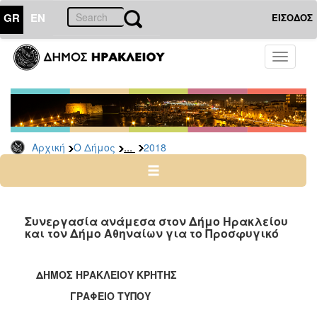
GR
EN
ΕΙΣΟΔΟΣ
Ο
Toggle
ΔΗΜΟΣ
navigati
Δελτία
Τύπου
Αρχείο
...
Αρχική
Ο Δήμος
2018
2026
2025
2024
2023
Συνεργασία ανάμεσα στον Δήμο Ηρακλείου
και τον Δήμο Αθηναίων για το Προσφυγικό
2022
2021
ΔΗΜΟΣ ΗΡΑΚΛΕΙΟΥ ΚΡΗΤΗΣ
2020
ΓΡΑΦΕΙΟ ΤΥΠΟΥ
2019