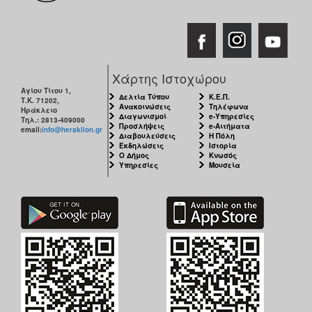
Χάρτης Ιστοχώρου
Αγίου Τίτου 1,
Δελτία Τύπου
Κ.Ε.Π.
Τ.Κ. 71202,
Ανακοινώσεις
Τηλέφωνα
Ηράκλειο
Διαγωνισμοί
e-Υπηρεσίες
Τηλ.: 2813-409000
Προσλήψεις
e-Αιτήματα
email:
info@heraklion.gr
Διαβουλεύσεις
Η Πόλη
Εκδηλώσεις
Ιστορία
Ο Δήμος
Κνωσός
Υπηρεσίες
Μουσεία