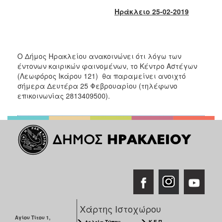
2018
Ηράκλειο 25-02-2019
2017
2016
2015
Ο Δήμος Ηρακλείου ανακοινώνει ότι λόγω των
2013
έντονων καιρικών φαινομένων, το Κέντρο Αστέγων
2012
(Λεωφόρος Ικάρου 121) θα παραμείνει ανοιχτό
σήμερα Δευτέρα 25 Φεβρουαρίου (τηλέφωνο
2011
επικοινωνίας 2813409500).
2010
2006
Ο
ΤΟΠΟΣ
ΜΑΣ
ΠΟΛΙΤΙΣΜΟΣ
Χάρτης Ιστοχώρου
Αγίου Τίτου 1,
Δελτία Τύπου
Κ.Ε.Π.