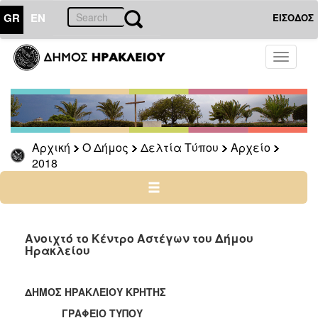
GR
EN
ΕΙΣΟΔΟΣ
Ο
Toggle
ΔΗΜΟΣ
navigati
Δελτία
Τύπου
Αρχείο
Αρχική
Ο Δήμος
Δελτία Τύπου
Αρχείο
2026
2018
2025
2024
2023
2022
Ανοιχτό το Κέντρο Αστέγων του Δήμου
Ηρακλείου
2021
2020
ΔΗΜΟΣ ΗΡΑΚΛΕΙΟΥ ΚΡΗΤΗΣ
2019
ΓΡΑΦΕΙΟ ΤΥΠΟΥ