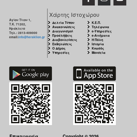
Χάρτης Ιστοχώρου
Αγίου Τίτου 1,
Δελτία Τύπου
Κ.Ε.Π.
Τ.Κ. 71202,
Ανακοινώσεις
Τηλέφωνα
Ηράκλειο
Διαγωνισμοί
e-Υπηρεσίες
Τηλ.: 2813-409000
Προσλήψεις
e-Αιτήματα
email:
info@heraklion.gr
Διαβουλεύσεις
Η Πόλη
Εκδηλώσεις
Ιστορία
Ο Δήμος
Κνωσός
Υπηρεσίες
Μουσεία
Επικοινωνία
Copyright © 2026