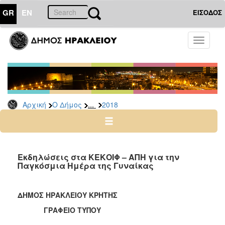
GR
EN
ΕΙΣΟΔΟΣ
Ο
Toggle
ΔΗΜΟΣ
navigati
Δελτία
Τύπου
Αρχείο
...
Αρχική
Ο Δήμος
2018
2026
2025
2024
2023
Εκδηλώσεις στα ΚΕΚΟΙΦ – ΑΠΗ για την
Παγκόσμια Ημέρα της Γυναίκας
2022
2021
ΔΗΜΟΣ ΗΡΑΚΛΕΙΟΥ ΚΡΗΤΗΣ
2020
ΓΡΑΦΕΙΟ ΤΥΠΟΥ
2019