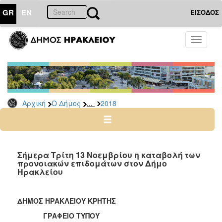
GR
EN
ΕΙΣΟΔΟΣ
Ο
Toggle
ΔΗΜΟΣ
navigati
Δελτία
Τύπου
Αρχείο
...
Αρχική
Ο Δήμος
2018
2026
2025
2024
2023
Σήμερα Τρίτη 13 Νοεμβρίου η καταβολή των
προνοιακών επιδομάτων στον Δήμο
2022
Ηρακλείου
2021
2020
ΔΗΜΟΣ ΗΡΑΚΛΕΙΟΥ ΚΡΗΤΗΣ
2019
ΓΡΑΦΕΙΟ ΤΥΠΟΥ