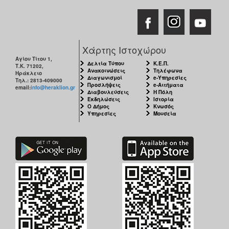
ΑΝΘΕΚΤΙΚΗ
ΠΟΛΗ
Χάρτης Ιστοχώρου
Αγίου Τίτου 1,
Δελτία Τύπου
Κ.Ε.Π.
Τ.Κ. 71202,
Ανακοινώσεις
Τηλέφωνα
Ηράκλειο
Διαγωνισμοί
e-Υπηρεσίες
Τηλ.: 2813-409000
Προσλήψεις
e-Αιτήματα
email:
info@heraklion.gr
Διαβουλεύσεις
Η Πόλη
Εκδηλώσεις
Ιστορία
Ο Δήμος
Κνωσός
Υπηρεσίες
Μουσεία