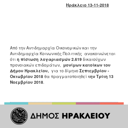
2018
Ηράκλειο 13-11-2018
2017
2016
2015
2013
2012
Από την Αντιδημαρχία Οικονομικών και την
2011
Αντιδημαρχία Κοινωνικής Πολιτικής ανακοινώνεται
ότι
η πίστωση λογαριασμών
2.619
δικαιούχων
2010
προνοιακών επιδομάτων,
μονίμων κατοίκων του
2006
Δήμου Ηρακλείου,
για το δίμηνο
Σεπτεμβρίου -
Οκτωβρίου 2018
θα πραγματοποιηθεί
την Τρίτη 13
Νοεμβρίου 2018
.
Ο
ΤΟΠΟΣ
ΜΑΣ
ΠΟΛΙΤΙΣΜΟΣ