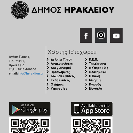
Χάρτης Ιστοχώρου
Αγίου Τίτου 1,
Δελτία Τύπου
Κ.Ε.Π.
Τ.Κ. 71202,
Ανακοινώσεις
Τηλέφωνα
Ηράκλειο
Διαγωνισμοί
e-Υπηρεσίες
Τηλ.: 2813-409000
Προσλήψεις
e-Αιτήματα
email:
info@heraklion.gr
Διαβουλεύσεις
Η Πόλη
Εκδηλώσεις
Ιστορία
Ο Δήμος
Κνωσός
Υπηρεσίες
Μουσεία