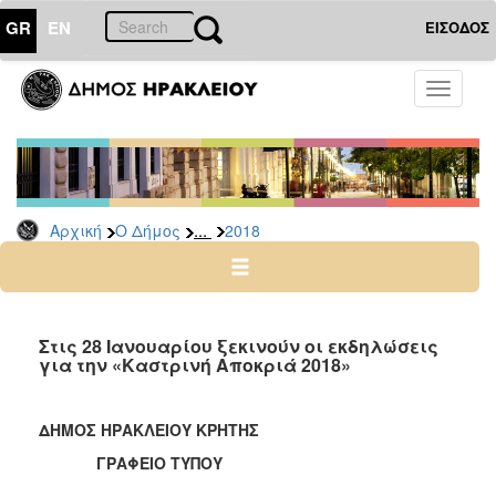
GR
EN
ΕΙΣΟΔΟΣ
Ο
Toggle
ΔΗΜΟΣ
navigati
Δελτία
Τύπου
Αρχείο
...
Αρχική
Ο Δήμος
2018
2026
2025
2024
2023
Στις 28 Ιανουαρίου ξεκινούν οι εκδηλώσεις
για την «Καστρινή Αποκριά 2018»
2022
2021
ΔΗΜΟΣ ΗΡΑΚΛΕΙΟΥ ΚΡΗΤΗΣ
2020
ΓΡΑΦΕΙΟ ΤΥΠΟΥ
2019