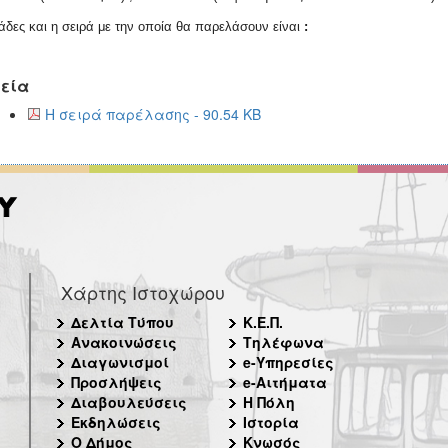
άδες και η σειρά με την οποία θα παρελάσουν είναι
:
εία
Η σειρά παρέλασης - 90.54 KB
Χάρτης Ιστοχώρου
Δελτία Τύπου
Κ.Ε.Π.
Ανακοινώσεις
Τηλέφωνα
Διαγωνισμοί
e-Υπηρεσίες
Προσλήψεις
e-Αιτήματα
Διαβουλεύσεις
Η Πόλη
Εκδηλώσεις
Ιστορία
Ο Δήμος
Κνωσός