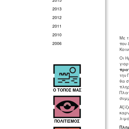
2015
2013
2012
2011
2010
Με τ
2006
που 
Κοιν
Οι Η
γιορ
πρα
την 
θα σ
πληρ
Ο ΤΟΠΟΣ ΜΑΣ
Πλατ
συμμ
Αξίζ
καρν
λιμά
ΠΟΛΙΤΙΣΜΟΣ
Πληρ