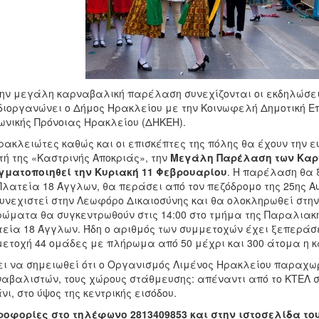
ην μεγάλη καρναβαλική παρέλαση συνεχίζονται οι εκδηλώσεις
διοργανώνει ο Δήμος Ηρακλείου με την Κοινωφελή Δημοτική Επ
ωνικής Πρόνοιας Ηρακλείου (ΔΗΚΕΗ).
ρακλειώτες καθώς και οι επισκέπτες της πόλης θα έχουν την
τή της «Καστρινής Αποκριάς», την
Μεγάλη Παρέλαση των Καρ
γματοποιηθεί την Κυριακή 11 Φεβρουαρίου
. Η παρέλαση θα ξ
Πλατεία 18 Άγγλων, θα περάσει από τον πεζόδρομο της 25ης Α
υνεχιστεί στην Λεωφόρο Δικαιοσύνης και θα ολοκληρωθεί στη
ώματα θα συγκεντρωθούν στις 14:00 στο τμήμα της Παραλιακ
εία 18 Άγγλων. Ήδη ο αριθμός των συμμετοχών έχει ξεπεράσ
ετοχή 44 ομάδες με πλήρωμα από 50 μέχρι και 300 άτομα η κ
ει να σημειωθεί ότι ο Οργανισμός Λιμένος Ηρακλείου παραχωρ
αβαλιστών, τους χώρους στάθμευσης: απέναντι από το ΚΤΕΛ 
νι, στο ύψος της κεντρικής εισόδου.
οφορίες στο τηλέφωνο 2813409853 και στην ιστοσελίδα το