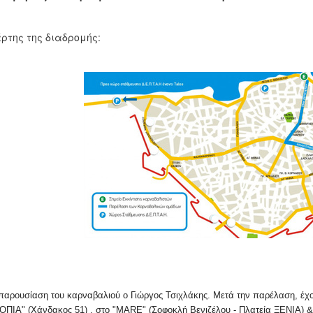
ρτης της διαδρομής:
παρουσίαση του καρναβαλιού ο Γιώργος Τσιχλάκης. Μετά την παρέλαση, έχ
ΠΙΑ" (Χάνδακος 51) , στο "MARE" (Σοφοκλή Βενιζέλου - Πλατεία ΞENIA) 