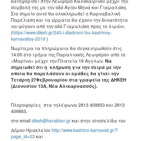
κατηφορίσει στην Λεωφόρο Καλοκαιρινού μέχρι την
ΑΝΘΕΚΤΙΚΗ
συμβολή της με την οδό Αγίου Μηνά και Γιαμαλάκη.
ΠΟΛΗ
Στο σημείο αυτό θα ολοκληρωθεί η Καρναβαλική
Παρέλαση και τα άρματα θα έχουν την δυνατότητα
να φύγουν από την οδό Γιαμαλάκη προς το λιμάνι.
(
https://www.dikeh.gr/240-i-diadromi-tou-kastrinoy-
karnavalioy-2019
)
Νωρίτερα τα πληρώματα θα συγκεντρωθούν στις
14:00 στο τμήμα της Παραλιακής Λεωφόρου από το
«Μαρίνα» μέχρι την Πλατεία 18 Άγγλων.
Να
σημειωθεί ότι η κλήρωση για την σειρά με την
οποία θα παρελάσουν οι ομάδες θα γίνει την
Τετάρτη 27Φεβρουαρίου
στα γραφεία της ΔΗΚΕΗ
(Διονυσίου 13Α, Νέα Αλικαρνασσός).
Πληροφορίες στα τηλέφωνα 2813 409853 και 2813
409863,
στο email
dikeh@heraklion.gr
και στην ιστοσελίδα του
Δήμου Ηρακλείου
http://www.kastrino-karnavali.gr/?
page_id=23
και