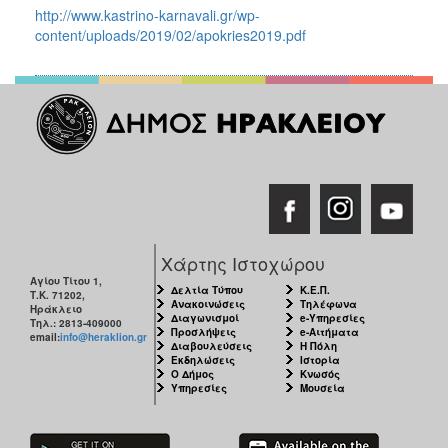
http://www.kastrino-karnavali.gr/wp-
content/uploads/2019/02/apokries2019.pdf
Χάρτης Ιστοχώρου
Αγίου Τίτου 1,
Δελτία Τύπου
Κ.Ε.Π.
Τ.Κ. 71202,
Ανακοινώσεις
Τηλέφωνα
Ηράκλειο
Διαγωνισμοί
e-Υπηρεσίες
Τηλ.: 2813-409000
Προσλήψεις
e-Αιτήματα
email:
info@heraklion.gr
Διαβουλεύσεις
Η Πόλη
Εκδηλώσεις
Ιστορία
Ο Δήμος
Κνωσός
Υπηρεσίες
Μουσεία