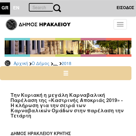
GR
EN
ΕΙΣΟΔΟΣ
Ο
Toggle
ΔΗΜΟΣ
navigati
Δελτία
Τύπου
Αρχείο
...
Αρχική
Ο Δήμος
2018
2026
2025
2024
2023
Την Κυριακή η μεγάλη Καρναβαλική
Παρέλαση της «Καστρινής Αποκριάς 2019» -
2022
Η κλήρωση για την σειρά των
2021
Καρναβαλικών Ομάδων στην παρέλαση την
Τετάρτη
2020
2019
ΔΗΜΟΣ ΗΡΑΚΛΕΙΟΥ ΚΡΗΤΗΣ