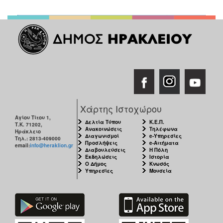
Χάρτης Ιστοχώρου
Αγίου Τίτου 1,
Δελτία Τύπου
Κ.Ε.Π.
Τ.Κ. 71202,
Ανακοινώσεις
Τηλέφωνα
Ηράκλειο
Διαγωνισμοί
e-Υπηρεσίες
Τηλ.: 2813-409000
Προσλήψεις
e-Αιτήματα
email:
info@heraklion.gr
Διαβουλεύσεις
Η Πόλη
Εκδηλώσεις
Ιστορία
Ο Δήμος
Κνωσός
Υπηρεσίες
Μουσεία