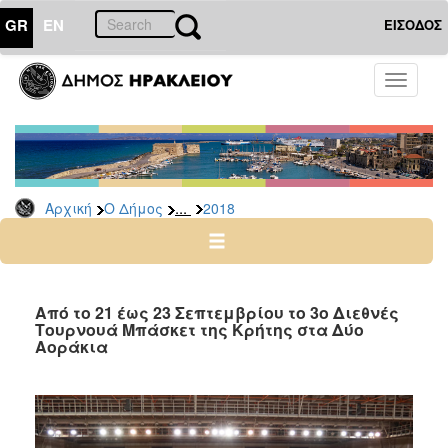
GR
EN
ΕΙΣΟΔΟΣ
Ο
Toggle
ΔΗΜΟΣ
navigati
Δελτία
Τύπου
Αρχείο
...
Αρχική
Ο Δήμος
2018
2026
2025
2024
2023
Από το 21 έως 23 Σεπτεμβρίου το 3ο Διεθνές
Τουρνουά Μπάσκετ της Κρήτης στα Δύο
2022
Αοράκια
2021
2020
2019