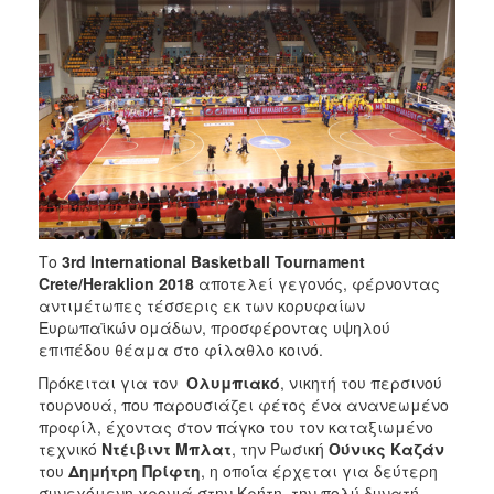
2018
2017
2016
2015
2013
2012
2011
2010
Το
3rd International Basketball Tournament
2006
Crete/Heraklion
2018
αποτελεί γεγονός, φέρνοντας
αντιμέτωπες τέσσερις εκ των κορυφαίων
Ευρωπαϊκών ομάδων, προσφέροντας υψηλού
επιπέδου θέαμα στο φίλαθλο κοινό.
Ο
Πρόκειται για τον
Ολυμπιακό
, νικητή του περσινού
ΤΟΠΟΣ
τουρνουά, που παρουσιάζει φέτος ένα ανανεωμένο
ΜΑΣ
προφίλ, έχοντας στον πάγκο του τον καταξιωμένο
τεχνικό
Ντέιβιντ Μπλατ
, την Ρωσική
Ούνικς Καζάν
ΠΟΛΙΤΙΣΜΟΣ
του
Δημήτρη Πρίφτη
, η οποία έρχεται για δεύτερη
συνεχόμενη χρονιά στην Κρήτη, την πολύ δυνατή