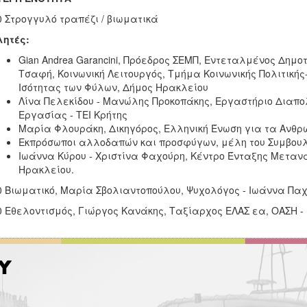
0 Στρογγυλό τραπέζι / βιωματικά
λητές:
Gian Andrea Garancini, Πρόεδρος ΣΕΜΠ, Εντεταλμένος Δημο
Τσαφή, Κοινωνική Λειτουργός, Τμήμα Κοινωνικής Πολιτικ
Ισότητας των Φύλων, Δήμος Ηρακλείου
Λίνα Πελεκίδου - Μανώλης Προκοπάκης, Εργαστήριο Διαπολ
Εργασίας - ΤΕΙ Κρήτης
Μαρία Φλουράκη, Δικηγόρος, Ελληνική Ένωση για τα Ανθ
Εκπρόσωποι αλλοδαπών και προσφύγων, μέλη του Συμβου
Ιωάννα Κύρου - Χριστίνα Φαχούρη, Κέντρο Ένταξης Μετανα
Ηρακλείου.
0 Βιωματικό, Μαρία Σβολιαντοπούλου, Ψυχολόγος - Ιωάννα Παχ
0 Εθελοντισμός, Γιώργος Κανάκης, Ταξίαρχος ΕΛΑΣ εα, ΟΑΣΗ 