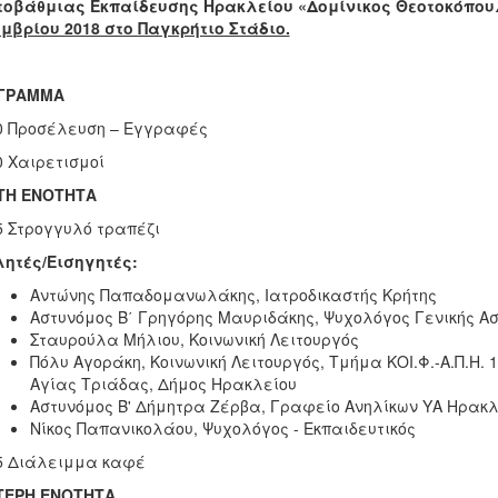
τοβάθμιας Εκπαίδευσης Ηρακλείου «Δομίνικος Θεοτοκόπου
μβρίου 2018 στο Παγκρήτιο Στάδιο.
ΓΡΑΜΜΑ
0 Προσέλευση – Εγγραφές
0 Χαιρετισμοί
ΤΗ ΕΝΟΤΗΤΑ
5 Στρογγυλό τραπέζι
ητές/Εισηγητές:
Αντώνης Παπαδομανωλάκης, Ιατροδικαστής Κρήτης
Αστυνόμος Β΄ Γρηγόρης Μαυριδάκης, Ψυχολόγος Γενικής Α
Σταυρούλα Μήλιου, Κοινωνική Λειτουργός
Πόλυ Αγοράκη, Κοινωνική Λειτουργός, Τμήμα ΚΟΙ.Φ.-Α.Π.Η. 1
Αγίας Τριάδας, Δήμος Ηρακλείου
Αστυνόμος Β' Δήμητρα Ζέρβα, Γραφείο Ανηλίκων ΥΑ Ηρακλ
Νίκος Παπανικολάου, Ψυχολόγος - Εκπαιδευτικός
5 Διάλειμμα καφέ
ΤΕΡΗ ΕΝΟΤΗΤΑ