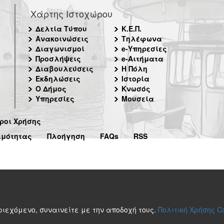
Χάρτης Ιστοχώρου
Δελτία Τύπου
Κ.Ε.Π.
Ανακοινώσεις
Τηλέφωνα
Διαγωνισμοί
e-Υπηρεσίες
Προσλήψεις
e-Αιτήματα
Διαβουλεύσεις
Η Πόλη
Εκδηλώσεις
Ιστορία
Ο Δήμος
Κνωσός
Υπηρεσίες
Μουσεία
ροι Χρήσης
ιμότητας
Πλοήγηση
FAQs
RSS
περιεχόμενο, συναινείτε με την αποδοχή τους.
Πολιτική Χρήσης C