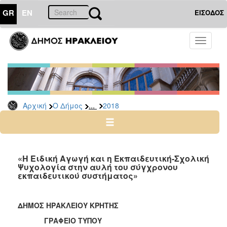
GR
EN
ΕΙΣΟΔΟΣ
Ο
Toggle
ΔΗΜΟΣ
navigati
Δελτία
Τύπου
Αρχείο
...
Αρχική
Ο Δήμος
2018
2026
2025
2024
2023
«Η Ειδική Αγωγή και η Εκπαιδευτική-Σχολική
Ψυχολογία στην αυλή του σύγχρονου
2022
εκπαιδευτικού συστήματος»
2021
2020
ΔΗΜΟΣ ΗΡΑΚΛΕΙΟΥ ΚΡΗΤΗΣ
2019
ΓΡΑΦΕΙΟ ΤΥΠΟΥ