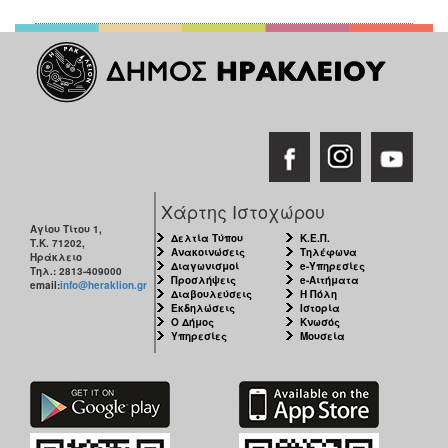
Χάρτης Ιστοχώρου
Αγίου Τίτου 1,
Δελτία Τύπου
Κ.Ε.Π.
Τ.Κ. 71202,
Ανακοινώσεις
Τηλέφωνα
Ηράκλειο
Διαγωνισμοί
e-Υπηρεσίες
Τηλ.: 2813-409000
Προσλήψεις
e-Αιτήματα
email:
info@heraklion.gr
Διαβουλεύσεις
Η Πόλη
Εκδηλώσεις
Ιστορία
Ο Δήμος
Κνωσός
Υπηρεσίες
Μουσεία