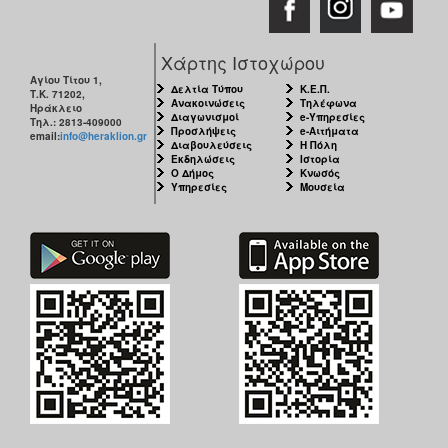
Χάρτης Ιστοχώρου
Αγίου Τίτου 1,
Δελτία Τύπου
Κ.Ε.Π.
Τ.Κ. 71202,
Ανακοινώσεις
Τηλέφωνα
Ηράκλειο
Διαγωνισμοί
e-Υπηρεσίες
Τηλ.: 2813-409000
Προσλήψεις
e-Αιτήματα
email:
info@heraklion.gr
Διαβουλεύσεις
Η Πόλη
Εκδηλώσεις
Ιστορία
Ο Δήμος
Κνωσός
Υπηρεσίες
Μουσεία