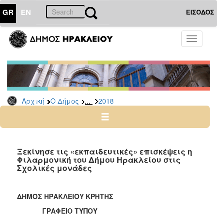
GR
EN
ΕΙΣΟΔΟΣ
Ο
Toggle
ΔΗΜΟΣ
navigati
Δελτία
Τύπου
Αρχείο
...
Αρχική
Ο Δήμος
2018
2026
2025
2024
2023
Ξεκίνησε τις «εκπαιδευτικές» επισκέψεις η
Φιλαρμονική του Δήμου Ηρακλείου στις
2022
Σχολικές μονάδες
2021
2020
ΔΗΜΟΣ ΗΡΑΚΛΕΙΟΥ ΚΡΗΤΗΣ
2019
ΓΡΑΦΕΙΟ ΤΥΠΟΥ