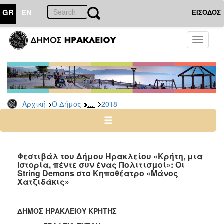
GR
EN
ΕΙΣΟΔΟΣ
Ο
Toggle
ΔΗΜΟΣ
navigati
Δελτία
Τύπου
Αρχείο
...
Αρχική
Ο Δήμος
2018
2026
2025
2024
2023
Φεστιβάλ του Δήμου Ηρακλείου «Κρήτη, μια
Ιστορία, πέντε συν ένας Πολιτισμοί»: Οι
2022
String Demons στο Κηποθέατρο «Μάνος
2021
Χατζιδάκις»
2020
2019
ΔΗΜΟΣ ΗΡΑΚΛΕΙΟΥ ΚΡΗΤΗΣ