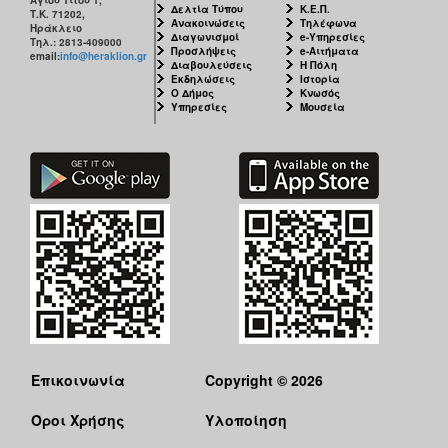
Αγίου Τίτου 1,
Δελτία Τύπου
Κ.Ε.Π.
Τ.Κ. 71202,
Ανακοινώσεις
Τηλέφωνα
Ηράκλειο
Διαγωνισμοί
e-Υπηρεσίες
Τηλ.: 2813-409000
Προσλήψεις
e-Αιτήματα
email:
info@heraklion.gr
Διαβουλεύσεις
Η Πόλη
Εκδηλώσεις
Ιστορία
Ο Δήμος
Κνωσός
Υπηρεσίες
Μουσεία
Επικοινωνία
Copyright © 2026
Όροι Χρήσης
Υλοποίηση